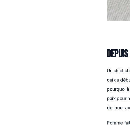
Depuis 
Un chiot c
oui au débu
pourquoi à 
paix pour n
de jouer a
Pomme fait 