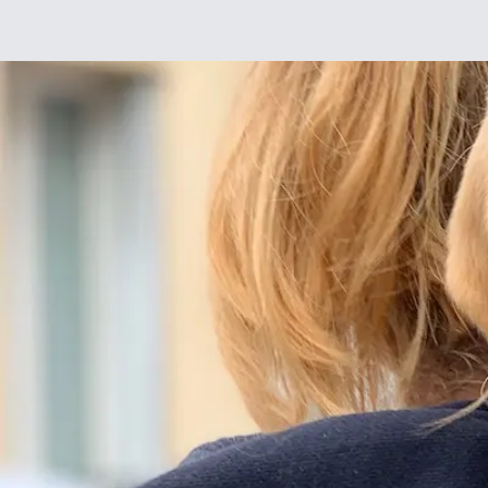
Déco
DIY
De