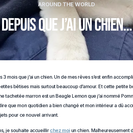
AROUND THE WORLD
Depuis que j’ai un chien…
s 3 mois que j’ai un chien. Un de mes rêves s’est enfin accompl
etites bêtises mais surtout beaucoup d’amour. Et cette petite 
che tachetée marron est un Beagle Lemon que j’ai nommé Pom
ire que mon quotidien a bien changé et mon intérieur a dû accue
jets pour ce nouvel arrivant.
s, je souhaite accueillir
chez moi
un chien. Malheureusement 