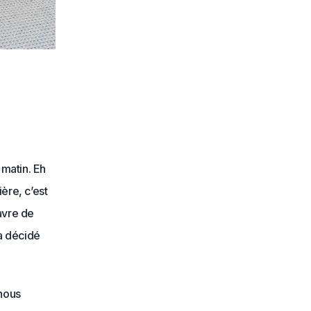
matin. Eh
ière, c’est
avre de
 a décidé
 nous