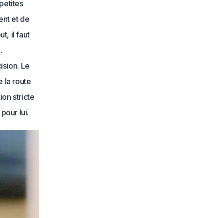
petites
ent et de
t, il faut
.
ision. Le
e la route
ion stricte
pour lui.