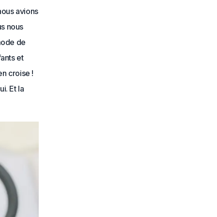
 nous avions
us nous
 mode de
fants et
n croise !
i. Et la