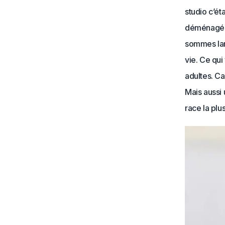
studio c’ét
déménagé d
sommes lan
vie. Ce qui
adultes. C
Mais aussi 
race la plu