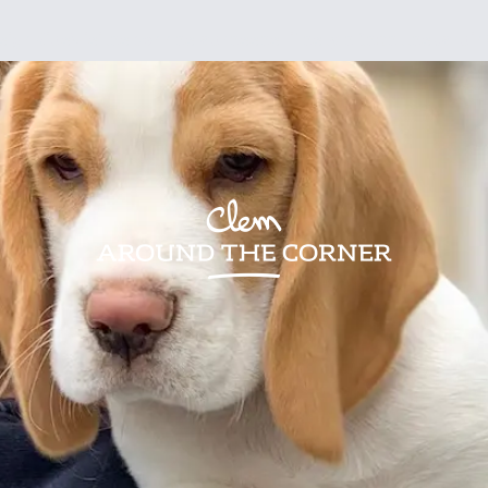
sign
Kids
Visites
Bonnes adresses
Lifestyle
Recettes
Jardin