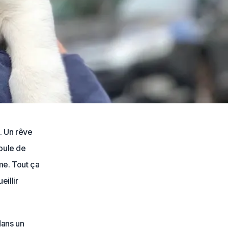
i. Un rêve
boule de
me. Tout ça
illir
dans un