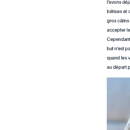
l’avons dé
bêtises et
gros câlins
accepter le
Cependant i
but n’est p
quand les v
au départ 