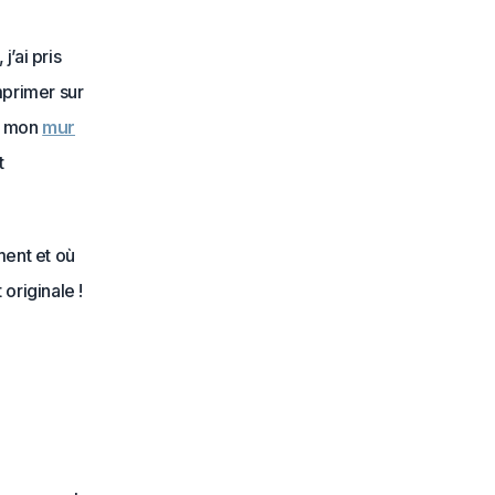
’ai pris
mprimer sur
ur mon
mur
t
ment et où
originale !