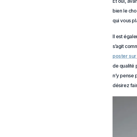
Et oui, av
bien le ch
qui vous pla
Il est égal
s’agit com
poster sur
de qualité 
n’y pense p
désirez fai