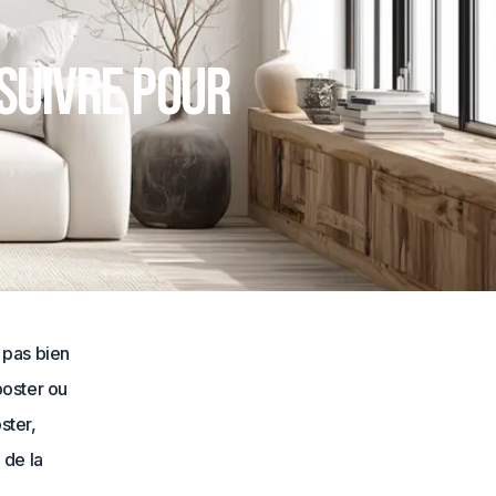
 suivre pour
s pas bien
poster ou
ster,
 de la