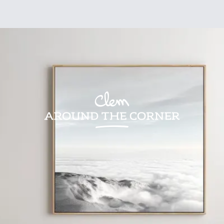
sign
Kids
Visites
Bonnes adresses
Lifestyle
Recettes
Jardin