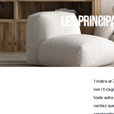
Les princip
1 mètre et 
loin ! Il s
toute autr
sachez que 
représentat