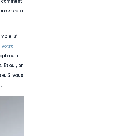
ir comment
onner celui
mple, s’il
 votre
 optimal et
 Et oui, on
le. Si vous
.