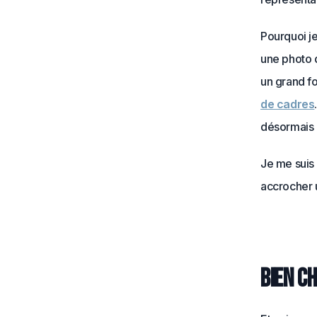
Pourquoi je
une photo d
un grand f
de cadres
désormais 
Je me suis 
accrocher u
Bien c