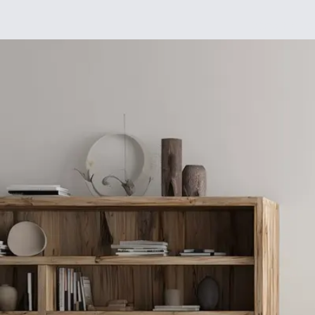
Déco
DIY
De