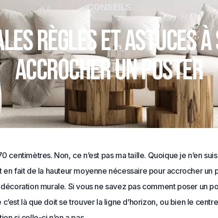
CONSEILS
ales règles et astuces à
accrocher un poster
70 centimètres. Non, ce n’est pas ma taille. Quoique je n’en sui
’agit en fait de la hauteur moyenne nécessaire pour accrocher un 
e décoration murale. Si vous ne savez pas comment poser un po
c’est là que doit se trouver la ligne d’horizon, ou bien le centre
ion si celle-ci n’en a pas.