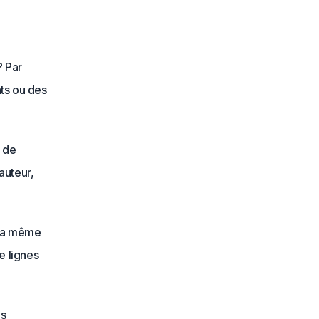
? Par
ts ou des
t de
auteur,
 la même
e lignes
es