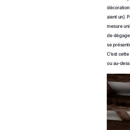
décorations
aient un). 
mesure univ
de dégager 
se présente
C’est cett
ou au-dess