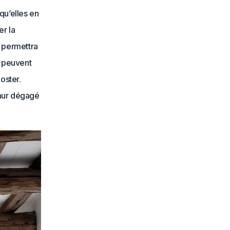
qu’elles en
er la
i permettra
i peuvent
oster.
 mur dégagé