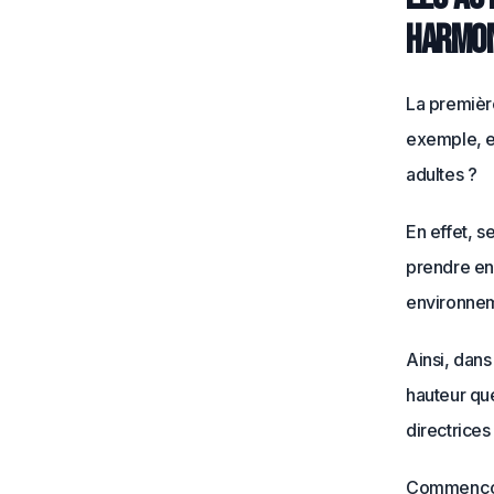
harmon
La première
exemple, e
adultes ?
En effet, s
prendre en
environne
Ainsi, dans
hauteur que
directrices
Commençons 