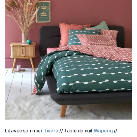
Lit avec sommier
Tivara
// Table de nuit
Wapong
//