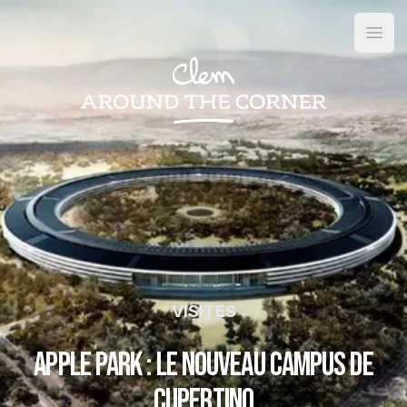
Open
VISITES
Apple Park : le nouveau campus de
Cupertino