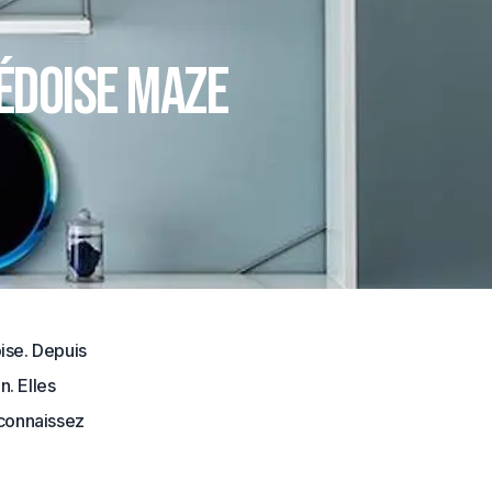
édoise Maze
ise. Depuis
. Elles
e connaissez