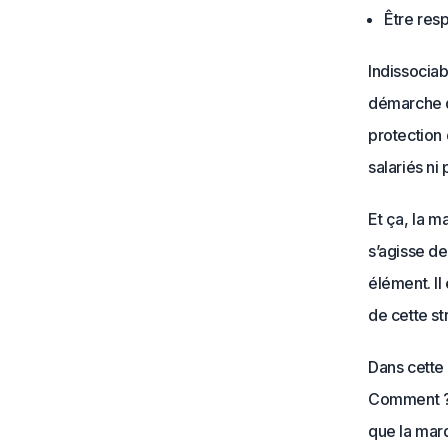
Être res
Indissocia
démarche qu
protection 
salariés ni
Et ça, la m
s’agisse d
élément. Il
de cette st
Dans cette 
Comment ? E
que la mar