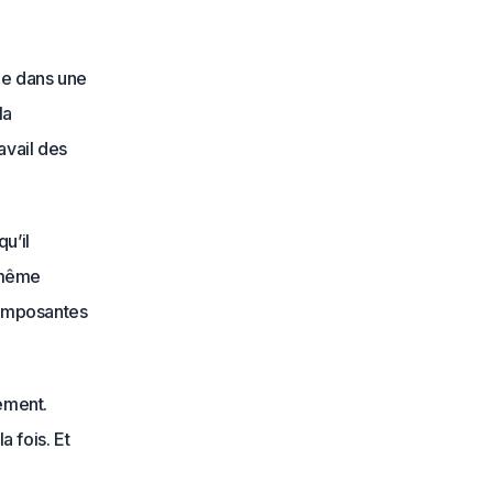
ue dans une
la
avail des
u’il
 même
composantes
gement.
 fois. Et