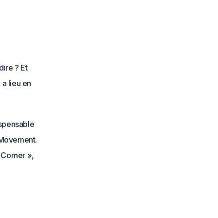
ire ? Et
 a lieu en
dispensable
w Movement.
 Corner »,