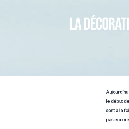
La décorat
Aujourd’hu
le début d
sont à la f
pas encore,