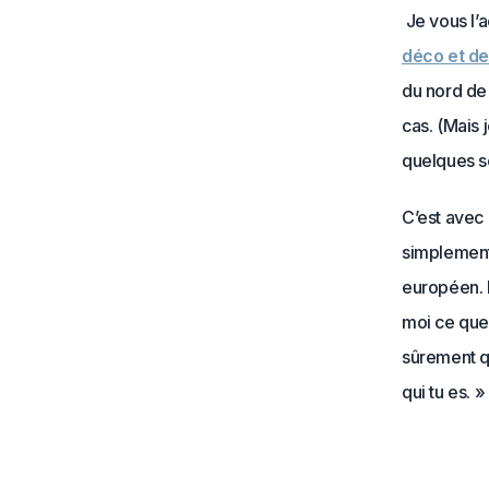
Je vous l’
déco et d
du nord de 
cas. (Mais 
quelques s
C’est avec
simplement 
européen. E
moi ce que 
sûrement q
qui tu es. 