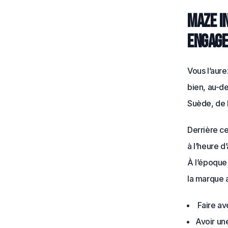
Maze In
engag
Vous l’aure
bien, au-de
Suède, de l
Derrière ce
à l’heure d’
À l’époque 
la marque a
Faire av
Avoir un