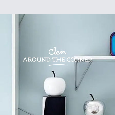
sign
Kids
Visites
Bonnes adresses
Lifestyle
Recettes
Jardin