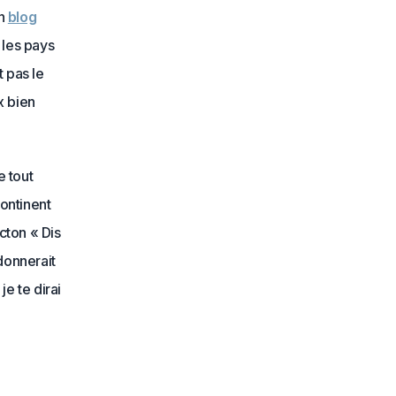
on
blog
 les pays
 pas le
x bien
e tout
continent
cton « Dis
 donnerait
e te dirai