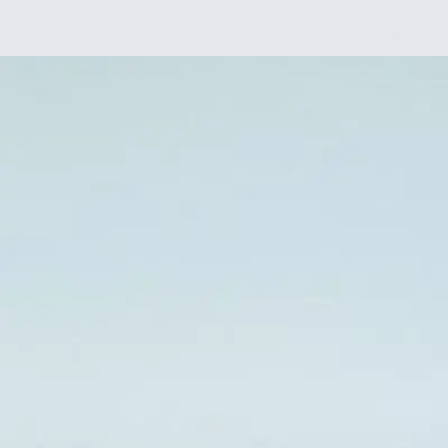
Déco
DIY
De