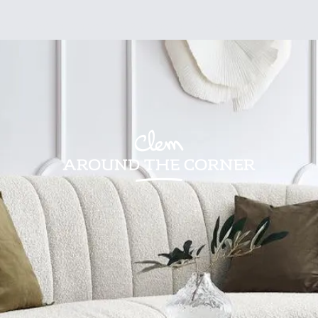
sign
Kids
Visites
Bonnes adresses
Lifestyle
Recettes
Jardin