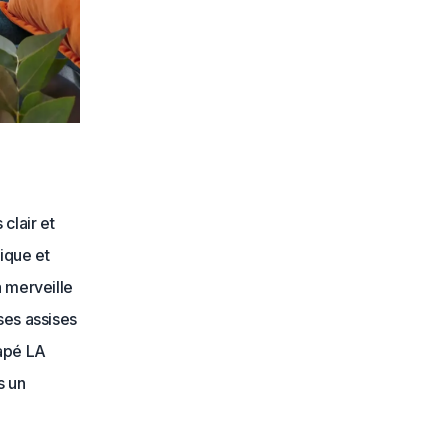
clair et
ique et
à merveille
ses assises
napé LA
s un