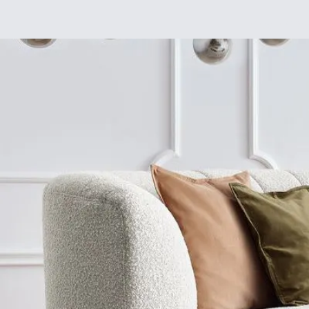
Déco
DIY
De