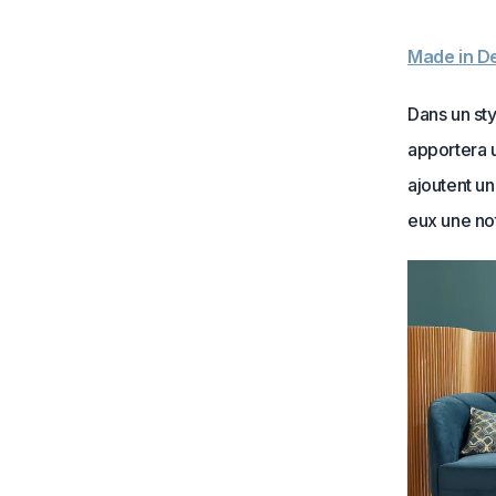
Made in D
Dans un st
apportera u
ajoutent un
eux une not