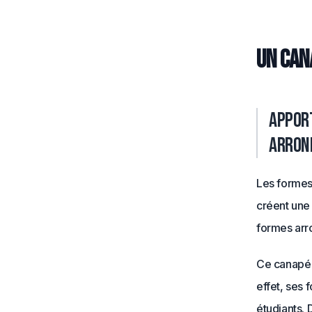
Un can
Apport
arron
Les formes 
créent une
formes arro
Ce canapé 
effet, ses 
étudiants. 