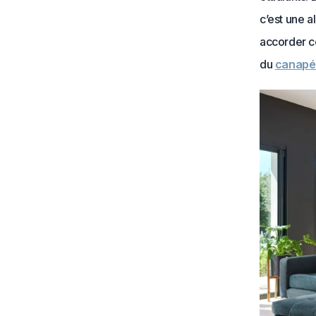
c’est une a
accorder ce
du
canapé 