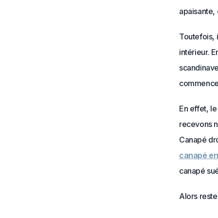
apaisante, 
Toutefois, 
intérieur. E
scandinave 
commencer 
En effet, l
recevons n
Canapé dro
canapé en
canapé sué
Alors reste