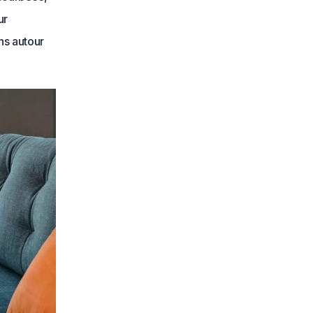
ur
ns autour