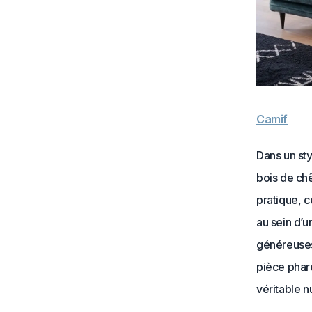
Camif
Dans un sty
bois de chê
pratique, c
au sein d’
généreuses
pièce phar
véritable n