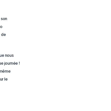
s son
co
é de
que nous
e journée !
u même
ur le