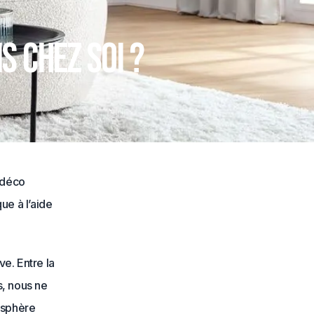
 chez soi ?
 déco
ue à l’aide
ve. Entre la
s, nous ne
osphère