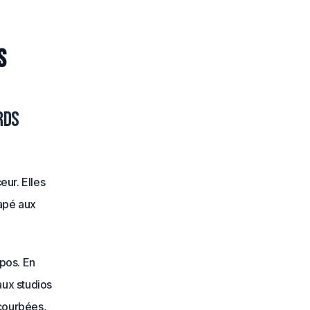
s
rds
eur. Elles
apé aux
opos. En
aux studios
 courbées,