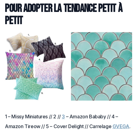
pour adopter la tendance petit à
petit
1 – Missy Miniatures // 2 //
3
– Amazon Bababy // 4 –
Amazon Tireow // 5 – Cover Delight // Carrelage
GVEGA
.