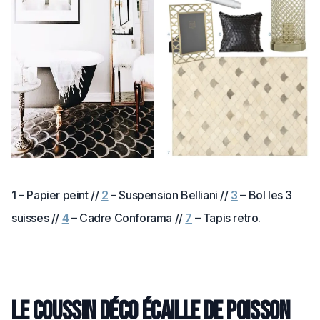
1 – Papier peint //
2
– Suspension Belliani //
3
– Bol les 3
suisses //
4
– Cadre Conforama //
7
– Tapis retro.
Le coussin déco écaille de poisson