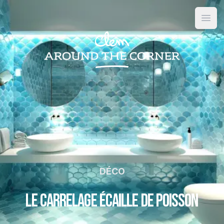
Open
DÉCO
Le carrelage écaille de poisson