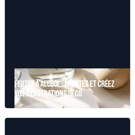
DIY
Feutre à alcool : débutez et créez
vos illustrations déco