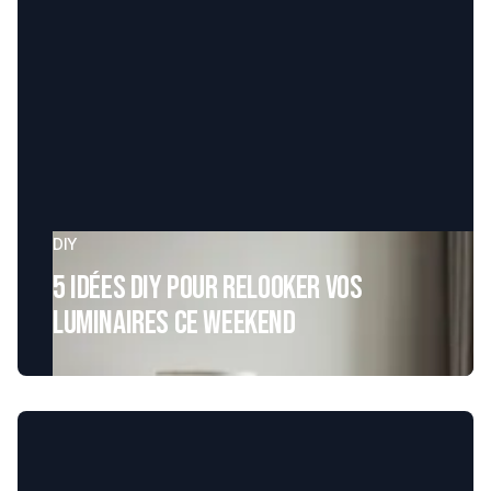
DIY
5 Idées DIY pour relooker vos
luminaires ce weekend