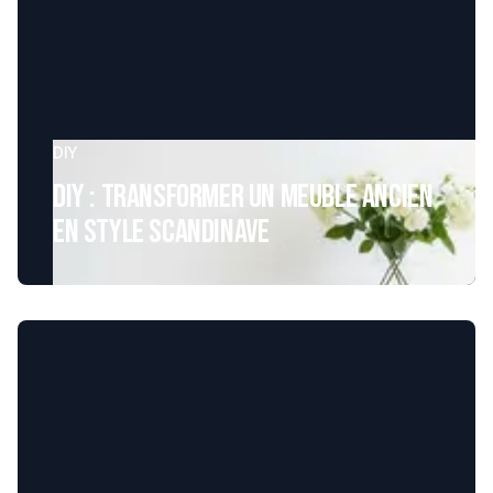
DIY
DIY : Transformer un meuble ancien
en style scandinave