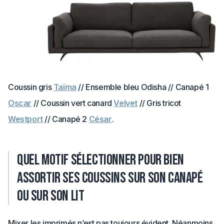
Coussin gris
Taïma
// Ensemble bleu Odisha // Canapé 1
Oscar
// Coussin vert canard
Velvet
// Gris tricot
Westport
// Canapé 2
César
.
Quel motif sélectionner pour bien
assortir ses coussins sur son canapé
ou sur son lit
Mixer les imprimés n’est pas toujours évident. Néanmoins