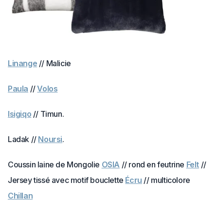
Linange
// Malicie
Paula
//
Volos
Isigiqo
// Timun.
Ladak //
Noursi
.
Coussin laine de Mongolie
OSIA
// rond en feutrine
Felt
//
Jersey tissé avec motif bouclette
Écru
// multicolore
Chillan