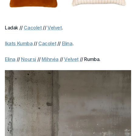
Ladak //
Cacolet
//
Velvet
.
Ikats Kumba
//
Cacolet
//
Elina
.
Elina
//
Noursi
//
Mihnéa
//
Velvet
// Rumba.