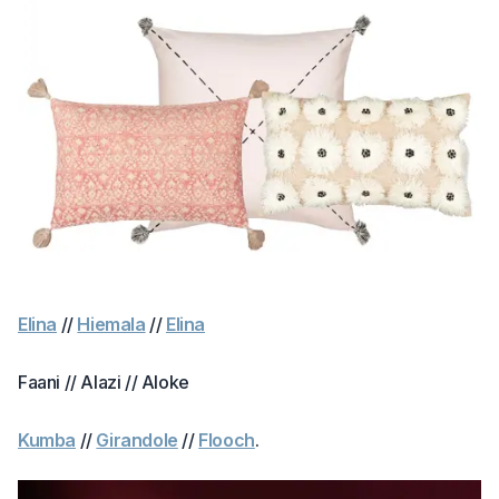
Elina
//
Hiemala
//
Elina
Faani // Alazi // Aloke
Kumba
//
Girandole
//
Flooch
.