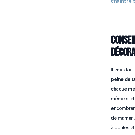
chambre 
Conseil
décora
Il vous fau
peine de 
chaque meu
même si el
encombrants
de maman. A
à boules. S