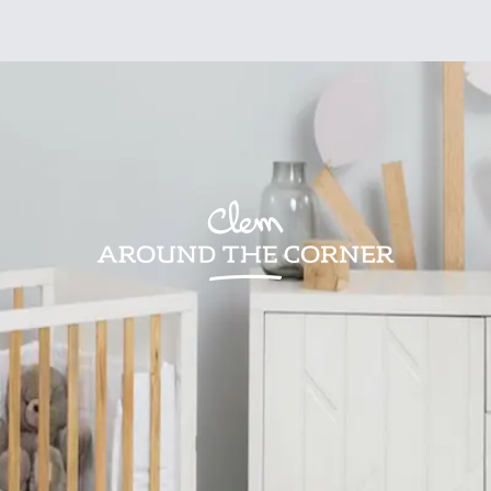
sign
Kids
Visites
Bonnes adresses
Lifestyle
Recettes
Jardin