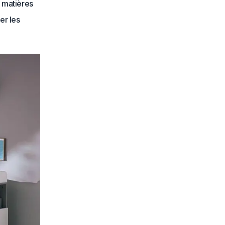
 matières
er les