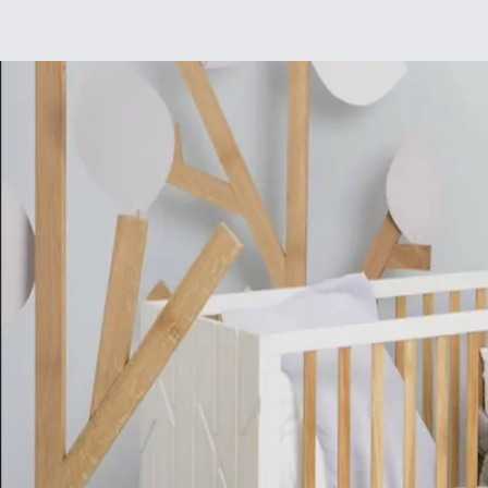
Déco
DIY
De