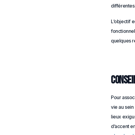
différente
L’objectif 
fonctionnel
quelques r
Conseil
Pour associ
vie au sei
lieux exigu
d’accent en