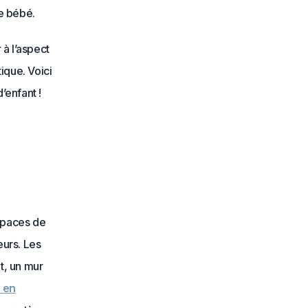
e bébé.
 à l’aspect
ique. Voici
’enfant !
espaces de
urs. Les
t, un mur
 en