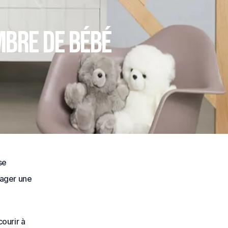
mbre de bébé
se
nager une
courir à