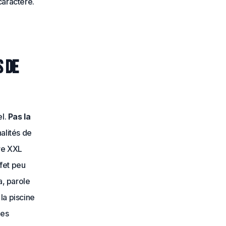
caractère.
s de
el.
Pas la
nalités de
re XXL
fet peu
a, parole
la piscine
les