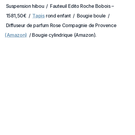
Suspension hibou / Fauteuil Edito Roche Bobois –
1581,50€ /
Tapis
rond enfant / Bougie boule /
Diffuseur de parfum Rose Compagnie de Provence
(Amazon)
/ Bougie cylindrique (Amazon).
Mentions légales
À propos
Pinterest
Facebook
Instagram
X
YouTube
©
2026
Clem Around The Corner. Tous droits réservés.