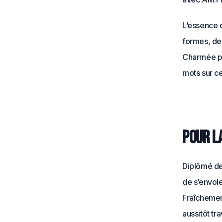
L’essence d
formes, des
Charmée par
mots sur c
Pour la
Diplômé de
de s’envole
Fraîchement
aussitôt tr