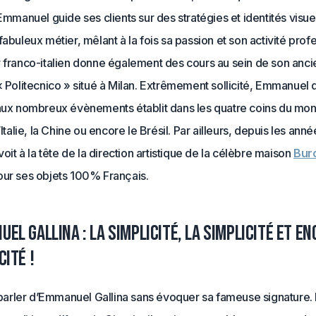
 Emmanuel guide ses clients sur des stratégies et identités visue
fabuleux métier, mêlant à la fois sa passion et son activité prof
r franco-italien donne également des cours au sein de son anc
« Politecnico » situé à Milan. Extrêmement sollicité, Emmanuel 
 aux nombreux évènements établit dans les quatre coins du mon
’Italie, la Chine ou encore le Brésil. Par ailleurs, depuis les ann
 voit à la tête de la direction artistique de la célèbre maison
Bur
our ses objets 100% Français.
el Gallina : La simplicité, la simplicité et en
cité !
rler d’Emmanuel Gallina sans évoquer sa fameuse signature. 