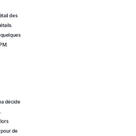
étail des
tails.
e quelques
.PM.
na décide
.
lors
s pour de