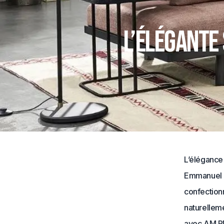
L’élégante
L’élégance 
Emmanuel Ga
confection
naturellem
avec AM.PM