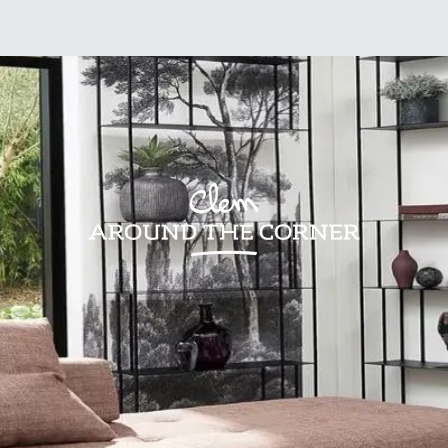
sign
Kids
Visites
Bonnes adresses
Lifestyle
Recettes
Jardin