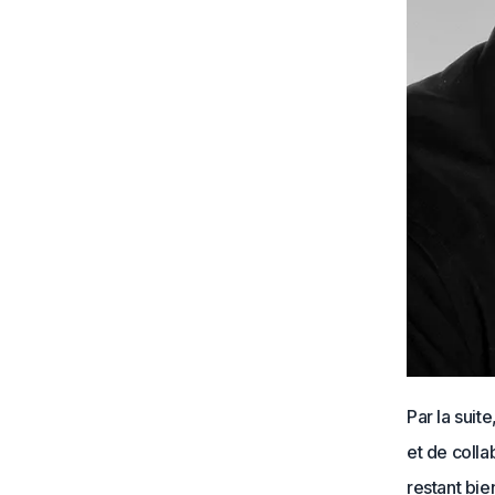
Par la suit
et de colla
restant bie