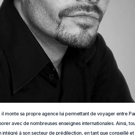
e, il monte sa propre agence lui permettant de voyager entre Par
borer avec de nombreuses enseignes internationales. Ainsi, tou
n intégré à son secteur de prédilection, en tant que conseillé et