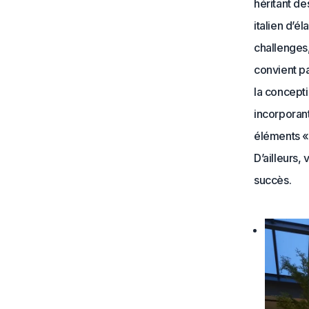
héritant de
italien d’é
challenges,
convient pa
la concepti
incorporant
éléments «&
D’ailleurs,
succès.