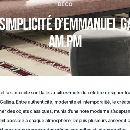
DÉCO
 simplicité d’Emmanuel G
AM.PM
et la simplicité sont là les maîtres-mots du célèbre designer fra
llina. Entre authenticité, modernité et intemporalité, le créat
ner des objets classiques, munis d’une note moderne s’adaptant
ent possible à chaque atmosphère. Depuis plusieurs années il 
 pour nous proposer des pièces coquettes et intemporelles.