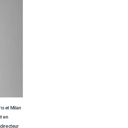
is et Milan
t en
 directeur