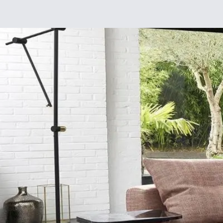
Déco
DIY
De