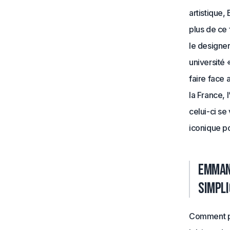
artistique,
plus de ce 
le designe
université 
faire face
la France, l
celui-ci se
iconique p
Emmanu
simpli
Comment pa