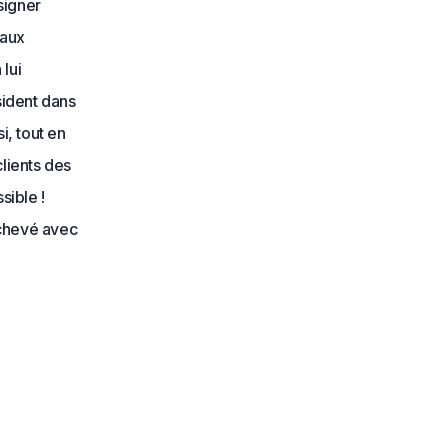
signer
 aux
lui
sident dans
i, tout en
clients des
sible !
 achevé avec