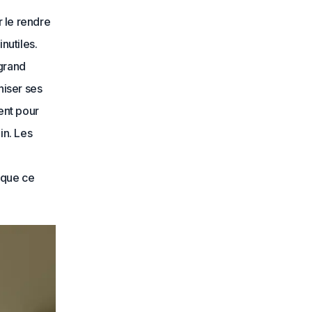
r le rendre
nutiles.
 grand
niser ses
ent pour
in. Les
 que ce