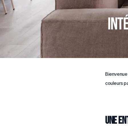
Int
Bienvenue 
couleurs pa
Une en