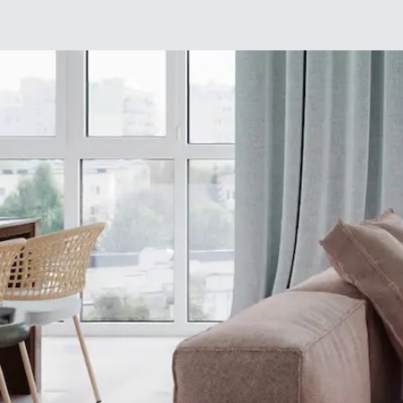
Déco
DIY
De