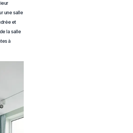
rieur
ur une salle
udrée et
de la salle
tes à