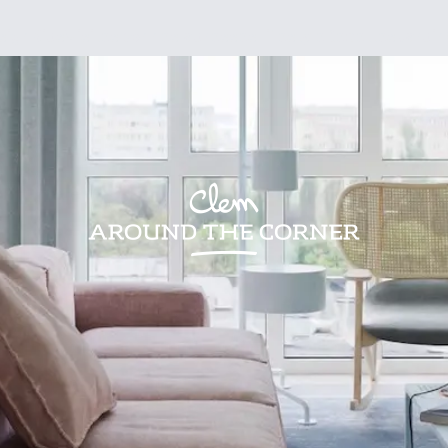
sign
Kids
Visites
Bonnes adresses
Lifestyle
Recettes
Jardin