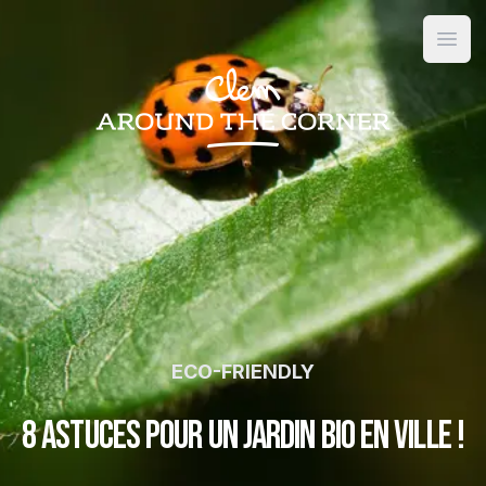
Open
ECO-FRIENDLY
8 astuces pour un jardin bio en ville !