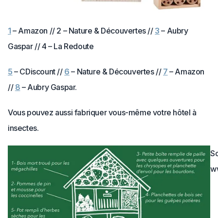
1
– Amazon // 2 – Nature & Découvertes //
3
– Aubry
Gaspar // 4 – La Redoute
5
– CDiscount //
6
– Nature & Découvertes //
7
– Amazon
//
8
– Aubry Gaspar.
Vous pouvez aussi fabriquer vous-même votre hôtel à
insectes.
So
ww