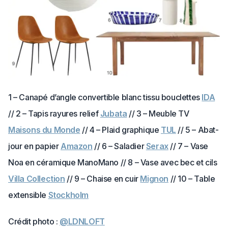
1 – Canapé d’angle convertible blanc tissu bouclettes
IDA
// 2 – Tapis rayures relief
Jubata
// 3 – Meuble TV
Maisons du Monde
// 4 – Plaid graphique
TUL
// 5 – Abat-
jour en papier
Amazon
// 6 – Saladier
Serax
// 7 – Vase
Noa en céramique ManoMano // 8 – Vase avec bec et cils
Villa Collection
// 9 – Chaise en cuir
Mignon
// 10 – Table
extensible
Stockholm
Crédit photo :
@LDNLOF
T