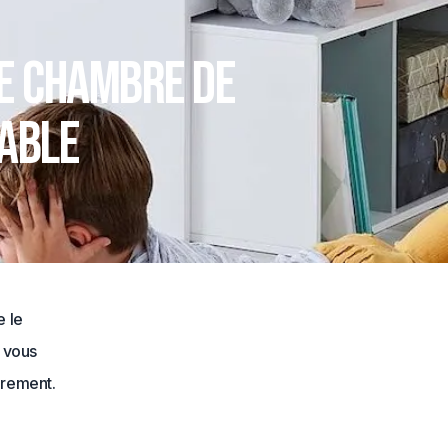
ne chambre de
sable
e le
l vous
èrement.