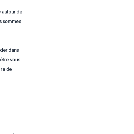
e autour de
ous sommes
e
ider dans
-être vous
bre de