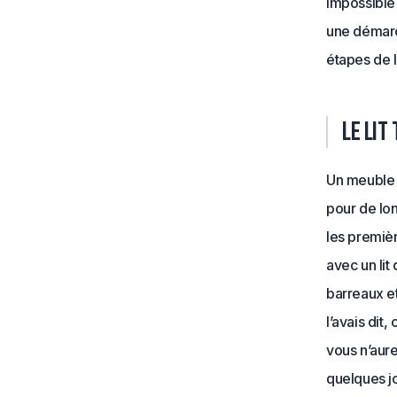
Impossible
une démarch
étapes de l
Le lit
Un meuble 
pour de lo
les premiè
avec un lit
barreaux et
l’avais dit,
vous n’aure
quelques jo