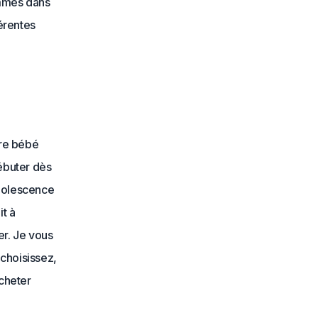
ommes dans
férentes
tre bébé
ébuter dès
adolescence
it à
er. Je vous
e choisissez,
acheter