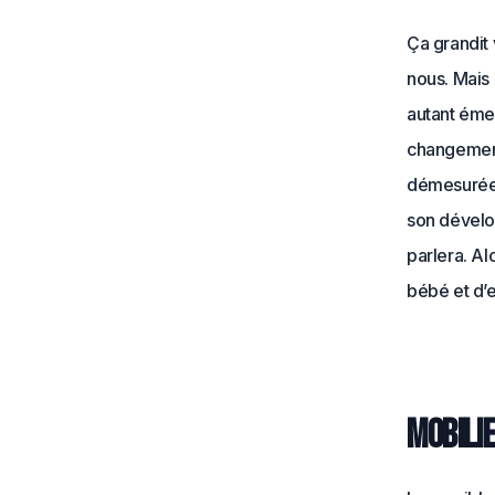
Ça grandit 
nous. Mais 
autant émer
changement
démesurée, 
son dévelop
parlera. A
bébé et d’
Mobilie