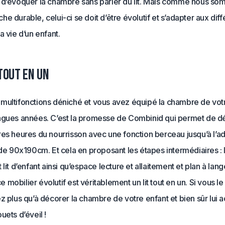
 d’évoquer la chambre sans parler du lit. Mais comme nous s
e durable, celui-ci se doit d’être évolutif et s’adapter aux dif
a vie d’un enfant.
 tout en un
multifonctions déniché et vous avez équipé la chambre de vo
ngues années. C’est la promesse de Combinid qui permet de d
res heures du nourrisson avec une fonction berceau jusqu’à l’
 de 90x190cm. Et cela en proposant les étapes intermédiaires : l
 lit d’enfant ainsi qu’espace lecture et allaitement et plan à lang
 ce mobilier évolutif est véritablement un lit tout en un. Si vous l
z plus qu’à décorer la chambre de votre enfant et bien sûr lui 
uets d’éveil !