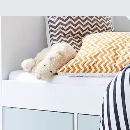
Déco
DIY
De