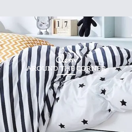
sign
Kids
Visites
Bonnes adresses
Lifestyle
Recettes
Jardin