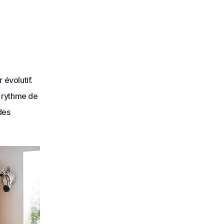
 évolutif.
u rythme de
des