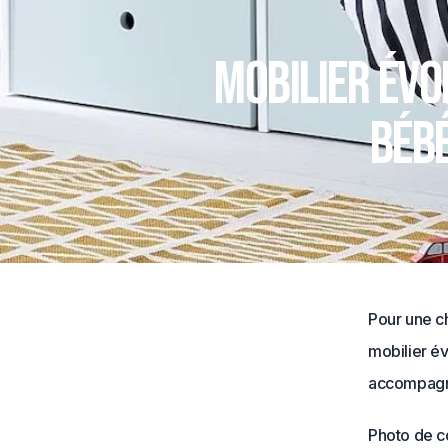
Mobilier évo
bébé
Pour une c
mobilier év
accompagne
Photo de c