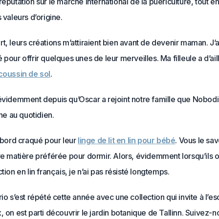
réputation sur le marché international de la puériculture, tout en
s valeurs d’origine.
t, leurs créations m’attiraient bien avant de devenir maman. J’
 pour offrir quelques unes de leur merveilles. Ma filleule a d’ai
coussin de sol
.
 évidemment depuis qu’Oscar a rejoint notre famille que Nobod
 au quotidien.
’abord craqué pour leur
linge de lit en lin pour bébé
. Vous le sav
re matière préférée pour dormir. Alors, évidemment lorsqu’ils 
tion en lin français, je n’ai pas résisté longtemps.
rio s’est répété cette année avec une collection qui invite à l’e
, on est parti découvrir le jardin botanique de Tallinn. Suivez-n