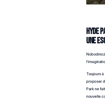
Hyde pa
une es
Nobodinoz 
l’imaginati
Toujours à 
proposer d
Park ne fai
nouvelle co