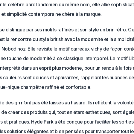
r le célèbre parc londonien du même nom, elle allie sophisticat
 et simplicité contemporaine chère à la marque.
e distingue par ses motifs raffinés et son style un brin rétro. Ce
est la rencontre du style british avec la modernité et la simplicit
e Nobodinoz. Elle revisite le motif carreaux vichy de façon co
ne touche de modernité à ce classique intemporel. Le motif Lib
réinterprété dans un esprit plus moderne, pour un rendu à la fois 
s couleurs sont douces et apaisantes, rappelant les nuances de 
que-nique champêtre raffiné et confortable.
e design n’ont pas été laissés au hasard. Ils reflètent la volont
de créer des produits qui, tout en étant esthétiques, sont éga
s et pratiques. Hyde Park a été conçue pour faciliter les sorties
des solutions élégantes et bien pensées pour transporter tout l