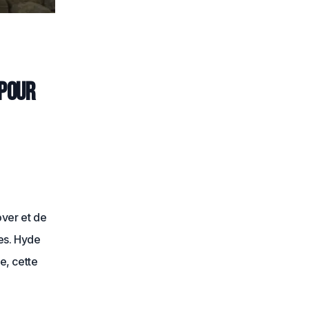
 pour
over et de
es. Hyde
e, cette