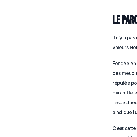
Le par
Il n’y a pa
valeurs No
Fondée en 2
des meubles
réputée po
durabilité 
respectueu
ainsi que l
C’est cett