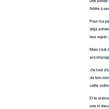
une solide 
fidèle à se
Pour ma par
déjà acheté
leur super
Mais c’est
accompagne
J’ai tout d
de loin not
cette collec
Et le scéna
une ni deux