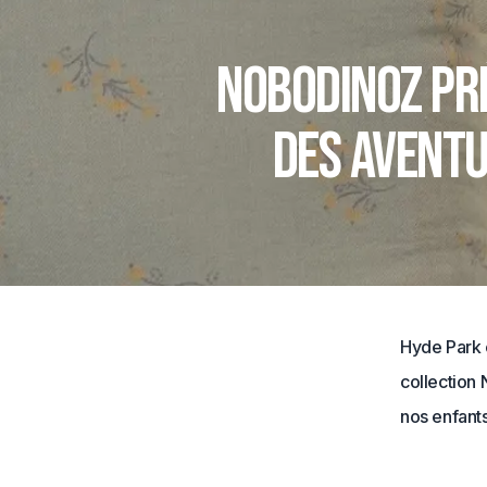
Nobodinoz pr
des aventu
Hyde Park e
collection 
nos enfants