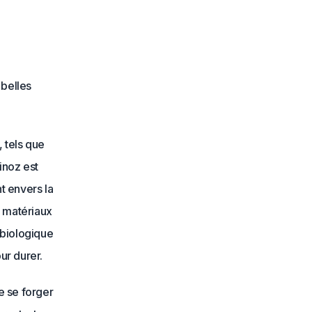
 belles
 tels que
inoz est
t envers la
e matériaux
 biologique
ur durer.
e se forger