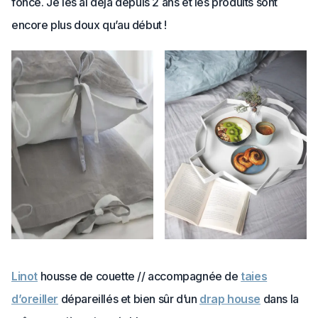
foncé. Je les ai déjà depuis 2 ans et les produits sont
encore plus doux qu’au début !
Linot
housse de couette // accompagnée de
taies
d’oreiller
dépareillés et bien sûr d’un
drap house
dans la