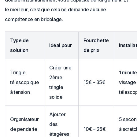
le meilleur, c’est que cela ne demande aucune
compétence en bricolage.
Type de
Fourchette
Idéal pour
Installa
solution
de prix
Créer une
Tringle
1 minute
2ème
télescopique
15€ – 35€
vissage
tringle
à tension
télesco
solide
Ajouter
Organisateur
5 secon
des
de penderie
10€ – 25€
à scratc
étagères