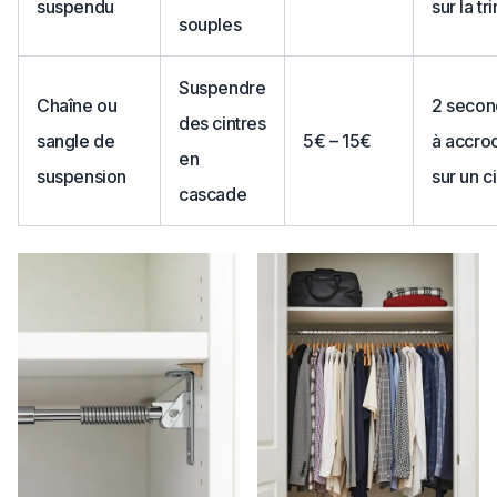
suspendu
sur la tr
souples
Suspendre
Chaîne ou
2 secon
des cintres
sangle de
5€ – 15€
à accro
en
suspension
sur un c
cascade