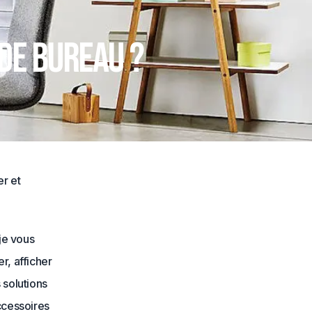
de bureau ?
er et
 je vous
r, afficher
 solutions
ccessoires