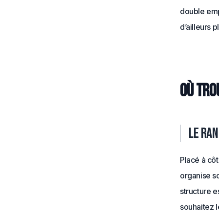
double empl
d’ailleurs 
Où tro
Le ran
Placé à côt
organise so
structure e
souhaitez l