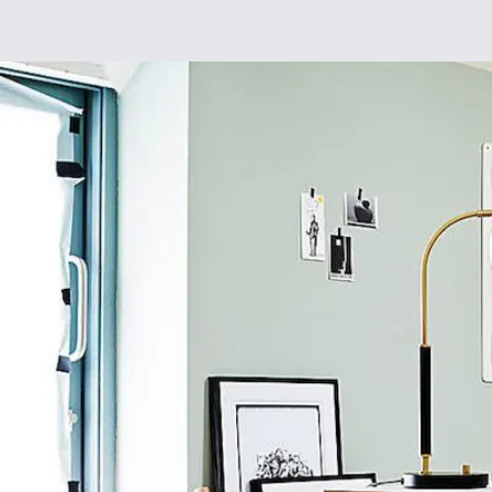
Déco
DIY
De