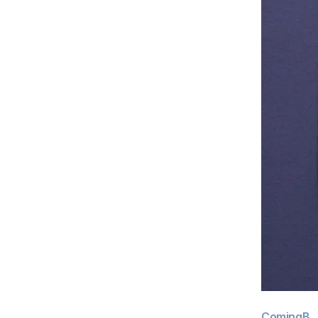
ComingB