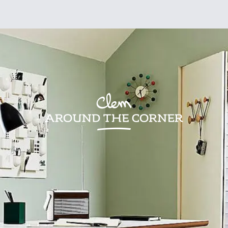
sign
Kids
Visites
Bonnes adresses
Lifestyle
Recettes
Jardin