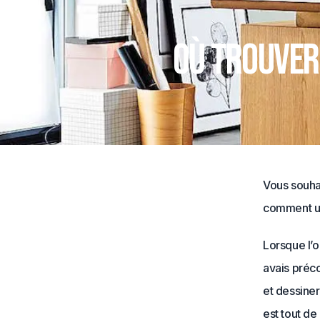
Où trouver
Vous souhai
comment un
Lorsque l’
avais préco
et dessiner
est tout de