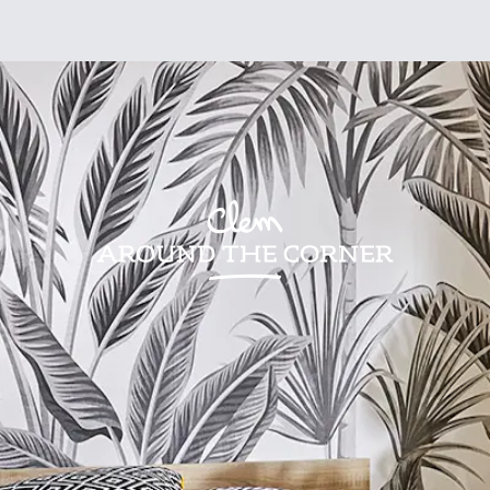
sign
Kids
Visites
Bonnes adresses
Lifestyle
Recettes
Jardin