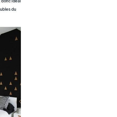
t donc idéal
oubles du