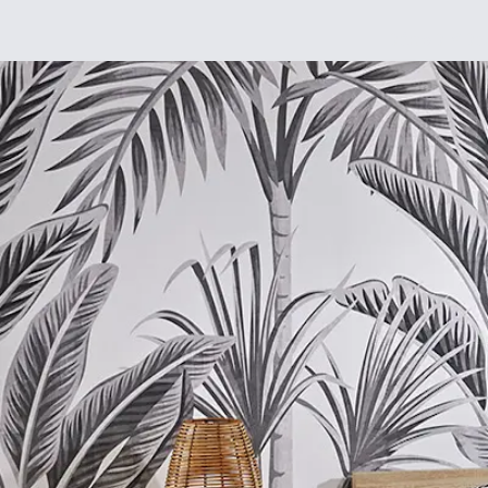
Déco
DIY
De