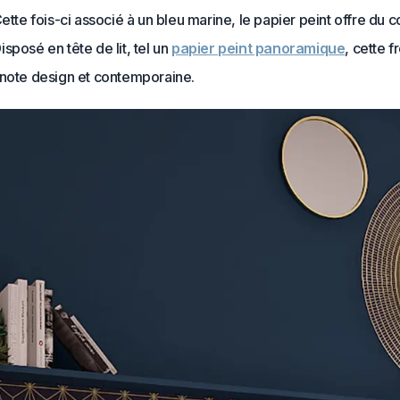
Cette fois-ci associé à un bleu marine, le papier peint offre du c
sposé en tête de lit, tel un
papier peint panoramique
, cette 
 note design et contemporaine.