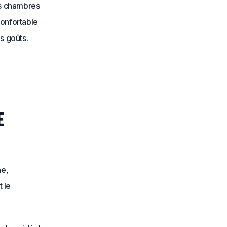
es chambres
confortable
s goûts.
e
ne,
t le