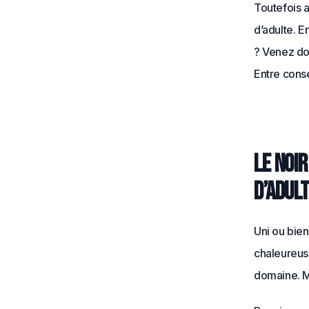
Toutefois a
d’adulte. E
? Venez don
Entre conse
Le noi
d’adul
Uni ou bien
chaleureuse
domaine. M