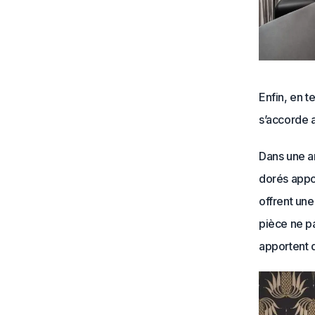
Enfin, en t
s’accorde 
Dans une am
dorés appor
offrent une
pièce ne pa
apportent d