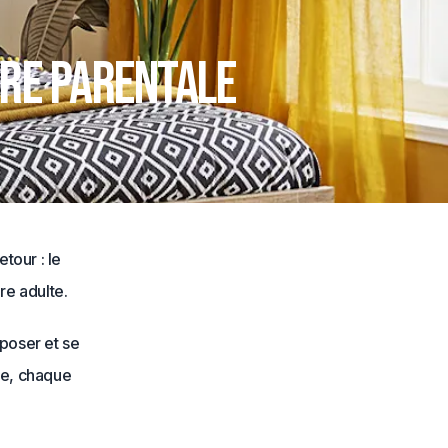
bre parentale
tour : le
re adulte.
mposer et se
re, chaque