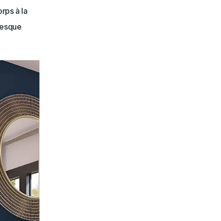
orps à la
fresque