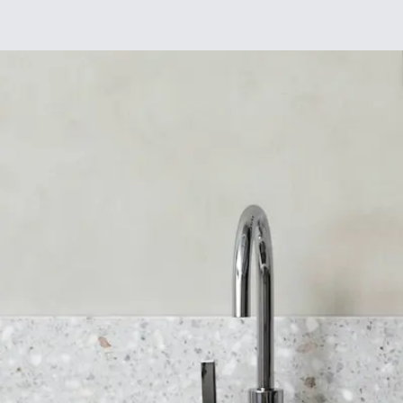
Déco
DIY
De