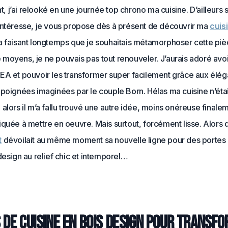
j’ai relooké en une journée top chrono ma cuisine. D’ailleurs s
intéresse, je vous propose dès à présent de découvrir ma
cuis
la faisant longtemps que je souhaitais métamorphoser cette piè
moyens, je ne pouvais pas tout renouveler. J’aurais adoré avo
EA et pouvoir les transformer super facilement grâce aux élég
poignées imaginées par le couple Born. Hélas ma cuisine n’étai
alors il m’a fallu trouvé une autre idée, moins onéreuse finale
quée à mettre en oeuvre. Mais surtout, forcément lisse. Alors 
t
dévoilait au même moment sa nouvelle ligne pour des portes 
design au relief chic et intemporel…
 de cuisine en bois design pour transf