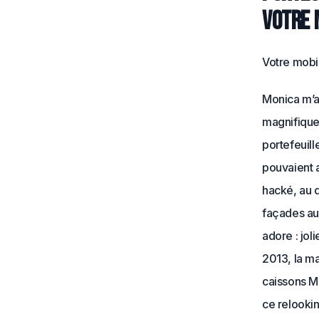
votre 
Votre mobil
Monica m’a 
magnifiques
portefeuill
pouvaient al
hacké, au d
façades au 
adore : jol
2013, la ma
caissons M
ce relookin