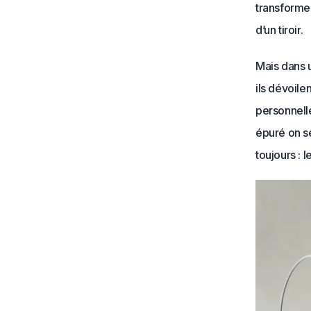
transforme
d’un tiroir.
Mais dans 
ils dévoile
personnelle
épuré on se
toujours : l