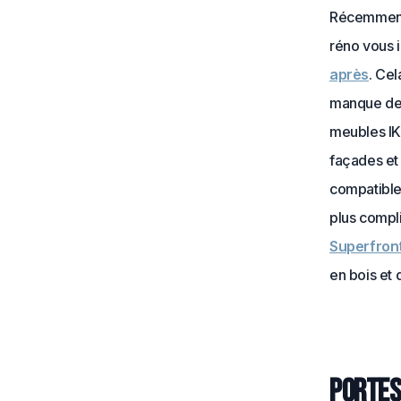
Récemment, 
réno vous 
après
. Ce
manque de 
meubles IK
façades et 
compatible 
plus compli
Superfron
en bois et 
Portes