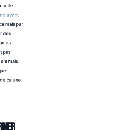
i cette
ine avant
ce mais par
ir des
antes
t pas
ment mais
que
de cuisine
ormer