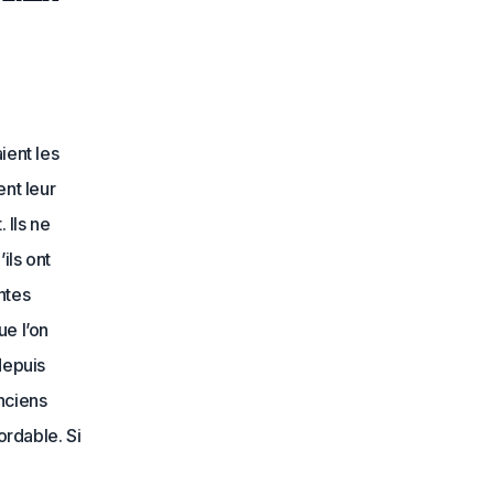
ient les
ent leur
 Ils ne
’ils ont
ntes
ue l’on
 depuis
nciens
rdable. Si