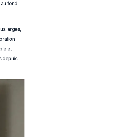
r au fond
us larges,
oration
ple et
s depuis