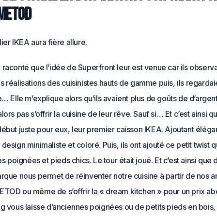
METOD
ier IKEA aura fière allure.
raconté que l’idée de Superfront leur est venue car ils observa
 réalisations des cuisinistes hauts de gamme puis, ils regardai
e… Elle m’explique alors qu’ils avaient plus de goûts de d’argent.
ors pas s’offrir la cuisine de leur rêve. Sauf si… Et c’est ainsi qu
ébut juste pour eux, leur premier caisson IKEA. Ajoutant éléga
design minimaliste et coloré. Puis, ils ont ajouté ce petit twist q
ies poignées et pieds chics. Le tour était joué. Et c’est ainsi que
rque nous permet de réinventer notre cuisine à partir de nos a
ETOD ou même de s’offrir la « dream kitchen » pour un prix abo
g vous laisse d’anciennes poignées ou de petits pieds en bois,