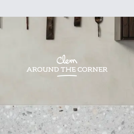
sign
Kids
Visites
Bonnes adresses
Lifestyle
Recettes
Jardin