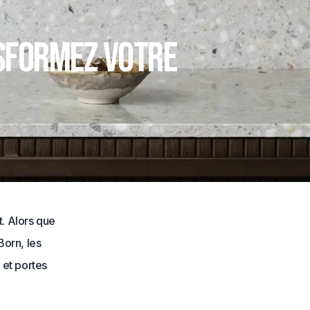
nsformez votre
t. Alors que
Born, les
 et portes