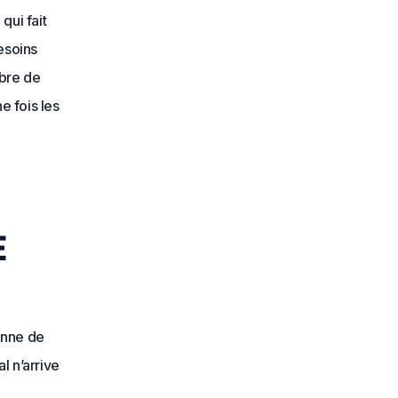
qui fait
esoins
mbre de
e fois les
e
onne de
l n’arrive