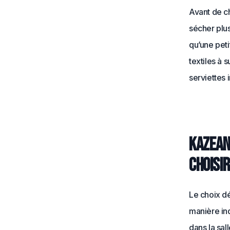
Avant de ch
sécher plu
qu’une peti
textiles à 
serviettes i
Kazean
choisir
Le choix d
manière ind
dans la sal