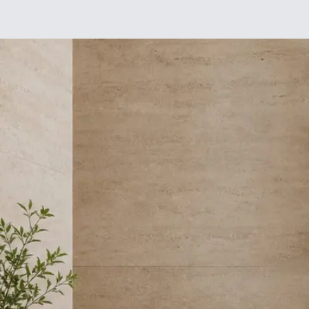
Déco
DIY
De