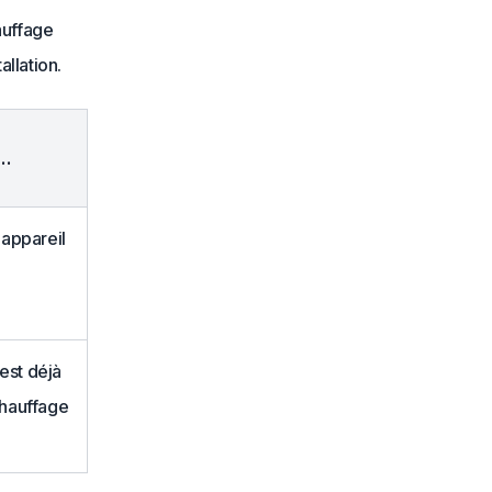
auffage
allation.
i…
 appareil
 est déjà
hauffage