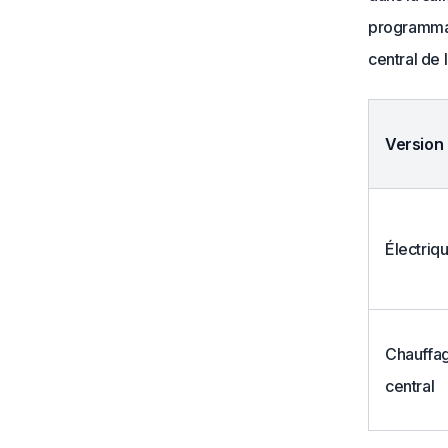
programmat
central de 
Version
Électriq
Chauffa
central