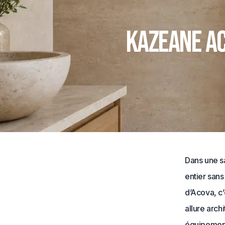
Kazeane Ac
Dans une sa
entier sans
d’Acova, c’
allure arch
équipement