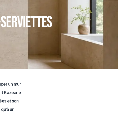
-serviettes
cuper un mur
vert Kazeane
nées et son
 qu’à un