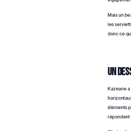
Mais un bea
les serviet
donc ce qu’
Un des
Kazeane a é
horizontaux
éléments p
répondent 