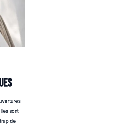
ques
uvertures
lles sont
drap de