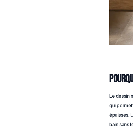
Pourqu
Le dessin 
qui permett
épaisses. 
bain sans l