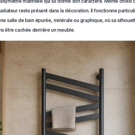
 asymétrie maîtrisée qui lui donne son caractère. Même choisi 
 radiateur reste présent dans la décoration. Il fonctionne particu
ne salle de bain épurée, minérale ou graphique, où sa silhouet
ans être cachée derrière un meuble.