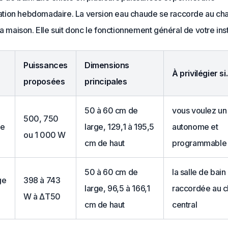
ion hebdomadaire. La version eau chaude se raccorde au ch
la maison. Elle suit donc le fonctionnement général de votre inst
Puissances
Dimensions
À privilégier s
proposées
principales
50 à 60 cm de
vous voulez un
500, 750
ue
large, 129,1 à 195,5
autonome et
ou 1 000 W
cm de haut
programmable
50 à 60 cm de
la salle de bain
ge
398 à 743
large, 96,5 à 166,1
raccordée au c
W à ΔT50
cm de haut
central