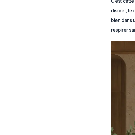
C’est cette
discret, le
bien dans u
respirer s