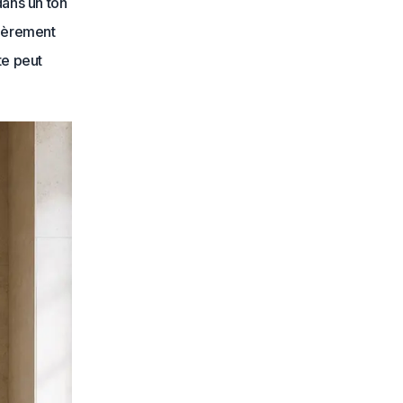
dans un ton
lièrement
te peut