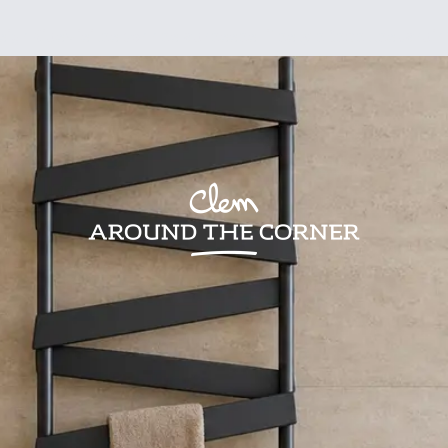
sign
Kids
Visites
Bonnes adresses
Lifestyle
Recettes
Jardin