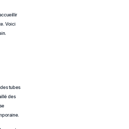
ccueillir
e. Voici
in.
 des tubes
illé des
se
mporaine.