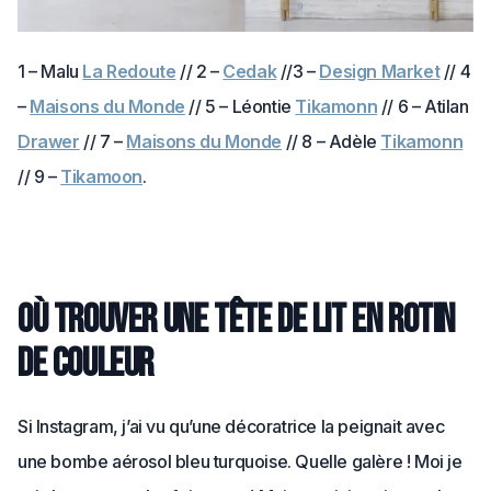
1 – Malu
La Redoute
// 2 –
Cedak
//3 –
Design Market
// 4
–
Maisons du Monde
// 5 – Léontie
Tikamonn
// 6 – Atilan
Drawer
// 7 –
Maisons du Monde
// 8 – Adèle
Tikamonn
// 9 –
Tikamoon
.
Où trouver une tête de lit en rotin
de couleur
Si Instagram, j’ai vu qu’une décoratrice la peignait avec
une bombe aérosol bleu turquoise. Quelle galère ! Moi je