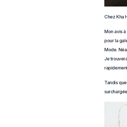
Chez Kha Ho
Mon avis à
pour la gal
Mode. Néanm
Je trouvera
rapidement
Tandis que
surchargée