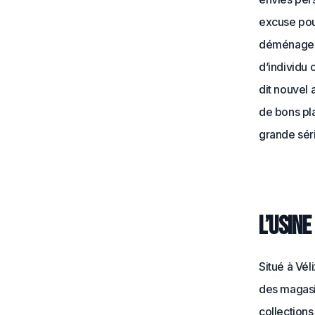
excuse pour
déménageme
d’individu 
dit nouvel 
de bons pla
grande sér
L’Usine
Situé à Vé
des magasi
collections