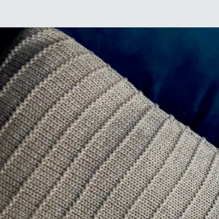
Déco
DIY
De