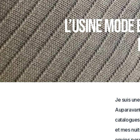
L’Usine Mode 
Je suis une
Auparavant 
catalogues 
et mes nuit
envies pers