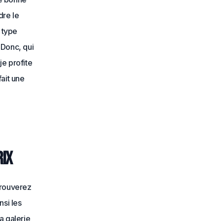
dre le
 type
 Donc, qui
je profite
fait une
rix
trouverez
si les
a galerie