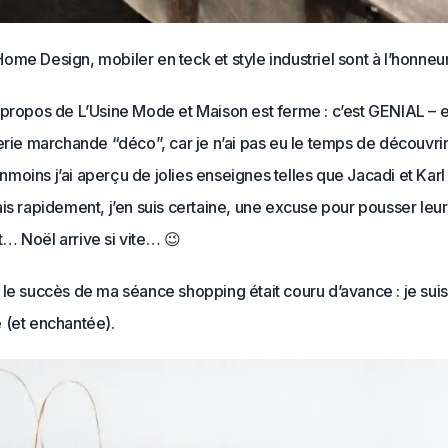
me Design, mobiler en teck et style industriel sont à l’honneur
 propos de L’Usine Mode et Maison est ferme : c’est GENIAL – e
erie marchande “déco”, car je n’ai pas eu le temps de découvrir 
oins j’ai aperçu de jolies enseignes telles que Jacadi et Karl
is rapidement, j’en suis certaine, une excuse pour pousser leu
… Noël arrive si vite… 😉
 le succès de ma séance shopping était couru d’avance : je sui
 (et enchantée).