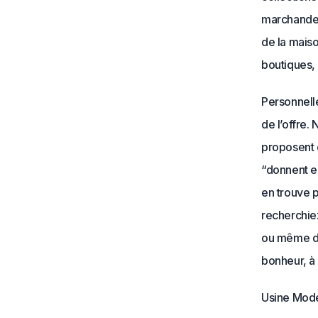
marchande 
de la maiso
boutiques,
Personnelle
de l’offre.
proposent 
“donnent en
en trouve p
recherchiez
ou même du
bonheur, à 
Usine Mode