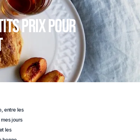
tits prix pour
t
, entre les
t mes jours
et les
ne bonne