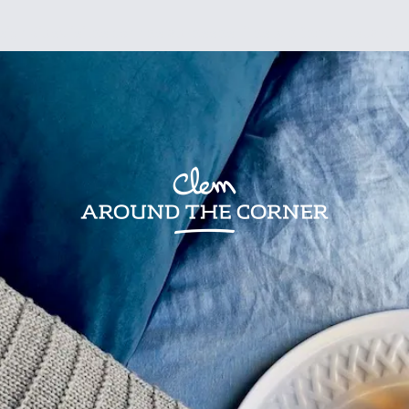
sign
Kids
Visites
Bonnes adresses
Lifestyle
Recettes
Jardin