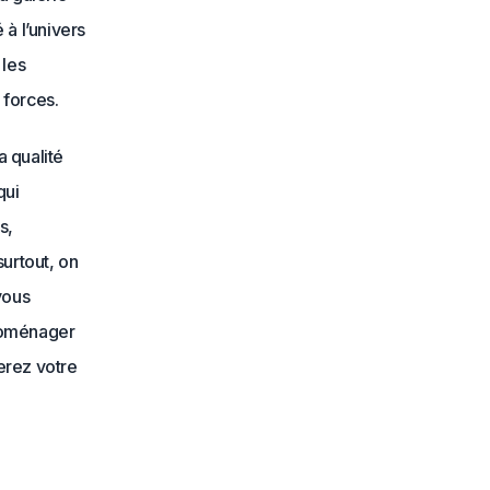
à l’univers
 les
 forces.
a qualité
qui
s,
surtout, on
vous
troménager
erez votre