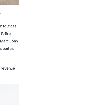
.
n tout cas
l’offre
 Marc John.
rs portes
s revenue