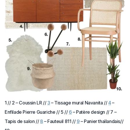
1 // 2 – Coussin LR //
3
– Tissage mural Navanita //
4
–
Enfilade Pierre Guariche // 5 //
6
– Patère design // 7 –
Tapis de salon //
8
– Fauteuil 811 //
9
– Panier thaïlandais//