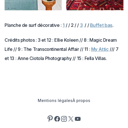
Planche de surf décorative :
1
/ / 2 / /
3
/ /
Buffet bas
.
Crédits photos : 3 et 12 : Ellie Koleen // 8 : Magic Dream
Life // 9 : The Transcontinental Affair // 11 :
My Attic
/// 7
et 13 : Anne Ciotola Photography //
15 : Fella Villas.
Mentions légales
À propos
Pinterest
Facebook
Instagram
X
YouTube