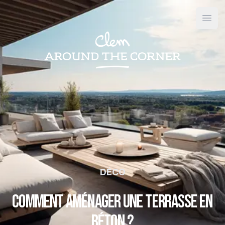
Open
DÉCO
Comment aménager une terrasse en
béton ?