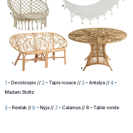
1
– Decoloopio //
2
– Tapis rosace //
3
– Antalya //
4
–
Madam Stoltz
5
– Reelak //
6
– Nyja //
7
– Calamus // 8 – Table ronde