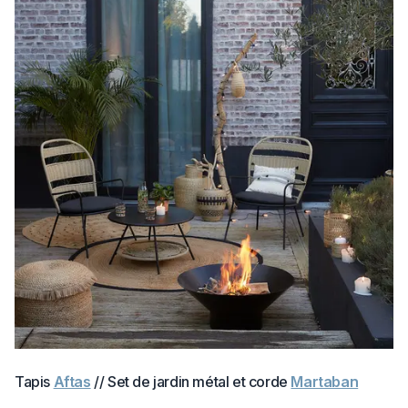
Tapis
Aftas
// Set de jardin métal et corde
Martaban