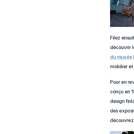
Filez ensui
découvrir l
du musée 
mobilier et 
Pour en rev
conçu en 18
design finl
des exposit
découvrez