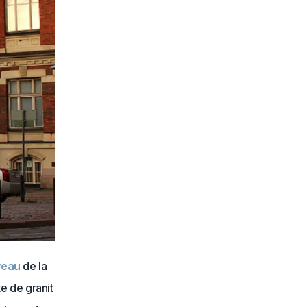
veau
de la
te de granit