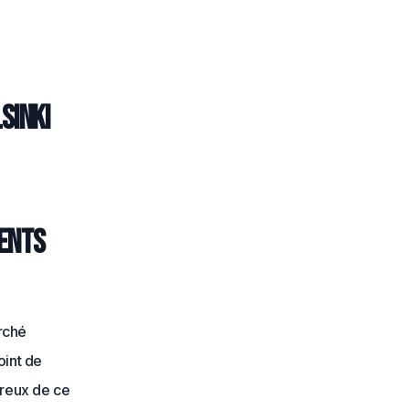
sinki
ments
rché
point de
ureux de ce