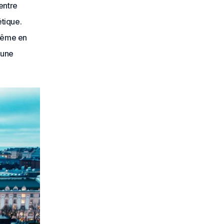
centre
étique.
 même en
 une