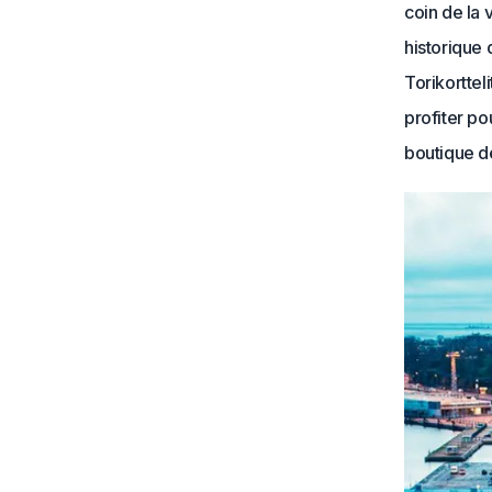
coin de la 
historique 
Torikortte
profiter p
boutique de