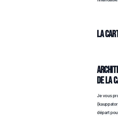
La cart
Archit
de la c
Je vous pr
(kauppatori
départ pour