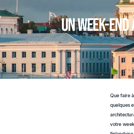
Un week-end à
Que faire à
quelques em
architectur
votre week
finlandaise