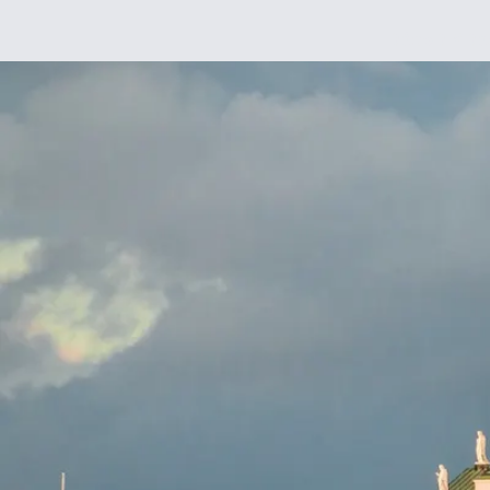
Déco
DIY
De