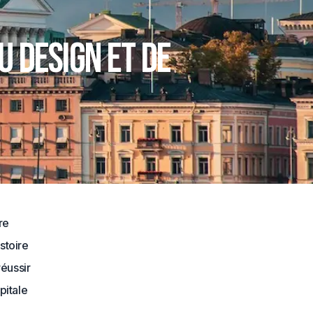
u design et de
re
stoire
réussir
pitale