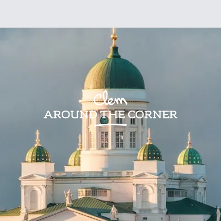
sign
Kids
Visites
Bonnes adresses
Lifestyle
Recettes
Jardin