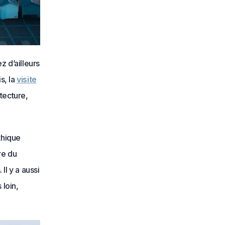
z d’ailleurs
s, la
visite
tecture,
thique
re du
Il y a aussi
 loin,