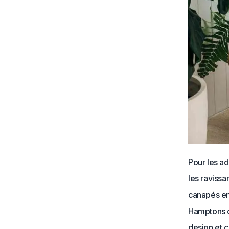
Pour les a
les ravissa
canapés en
Hamptons ou
design et c