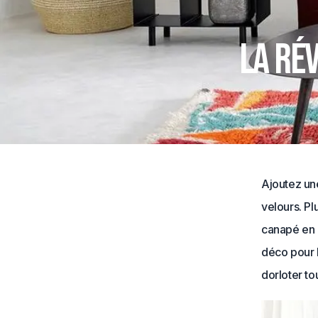
La ré
Ajoutez un
velours. Pl
canapé en c
déco pour l
dorloter tou