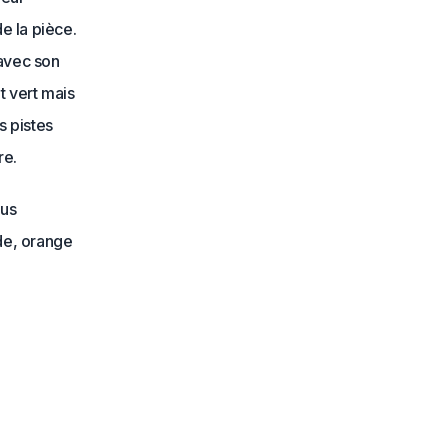
e la pièce.
 avec son
t vert mais
s pistes
re.
lus
de, orange