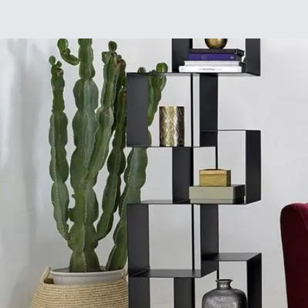
Déco
DIY
De