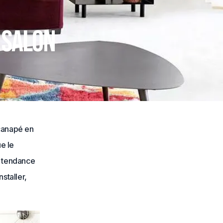
 salon
 canapé en
ue le
de tendance
staller,