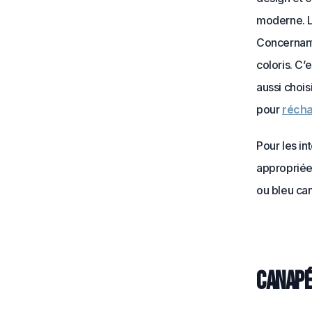
moderne.
L
Concernant 
coloris. C’
aussi chois
pour
récha
Pour les in
appropriée
ou bleu can
Canapé