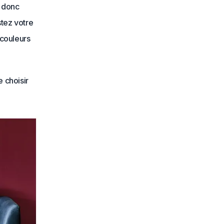
t donc
stez votre
 couleurs
e choisir