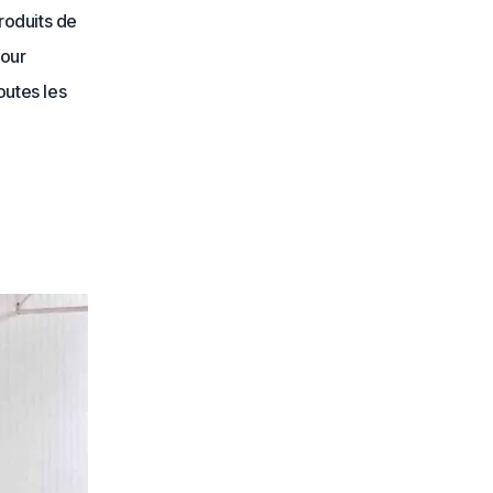
roduits de
pour
outes les