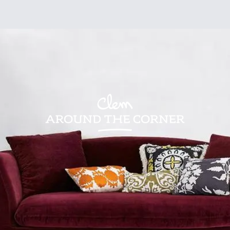
sign
Kids
Visites
Bonnes adresses
Lifestyle
Recettes
Jardin