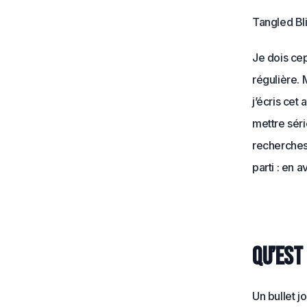
Tangled Bl
Je dois ce
régulière. M
j’écris cet 
mettre sér
recherches 
parti : en 
Qu’est
Un bullet j