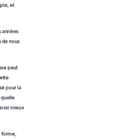
ple, et
es années
in de nous
rase peut
ette
sé pour la
 quelle
uvoir mieux
a forme,