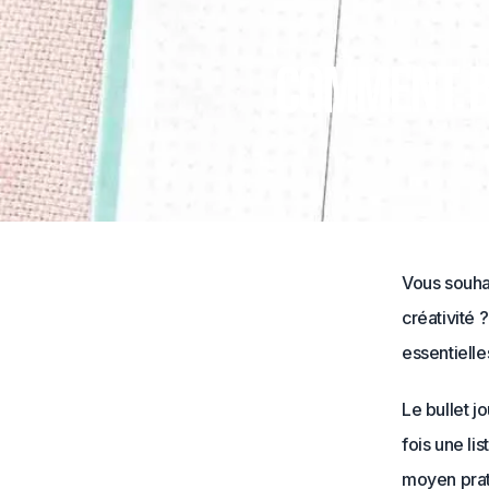
Comment b
Vous souhai
créativité ?
essentielle
Le bullet j
fois une li
moyen prati