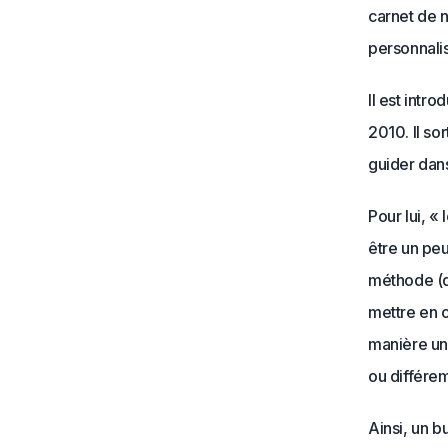
carnet de n
personnalis
Il est intr
2010. Il sor
guider dan
Pour lui, «
être un peu
méthode (qu
mettre en o
manière un
ou différe
Ainsi, un b