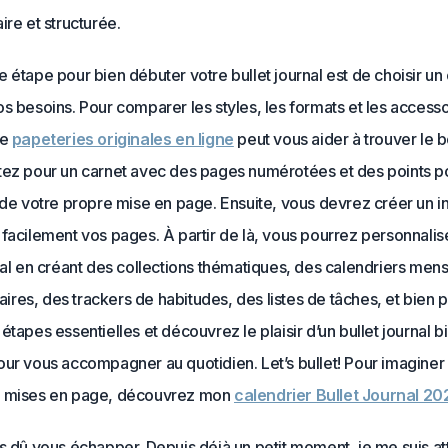
ire et structurée.
 étape pour bien débuter votre bullet journal est de choisir un
s besoins. Pour comparer les styles, les formats et les access
de
papeteries originales en ligne
peut vous aider à trouver le 
tez pour un carnet avec des pages numérotées et des points pou
 de votre propre mise en page. Ensuite, vous devrez créer un 
facilement vos pages. À partir de là, vous pourrez personnalis
nal en créant des collections thématiques, des calendriers mens
es, des trackers de habitudes, des listes de tâches, et bien p
étapes essentielles et découvrez le plaisir d’un bullet journal b
our vous accompagner au quotidien. Let’s bullet! Pour imaginer
s mises en page, découvrez mon
calendrier Bullet Journal 20
s dû vous échapper. Depuis déjà un petit moment, je me suis att