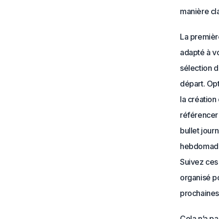
manière cla
La première
adapté à vo
sélection 
départ. Op
la création
référencer 
bullet jour
hebdomadair
Suivez ces 
organisé p
prochaine
Cela n’a pa