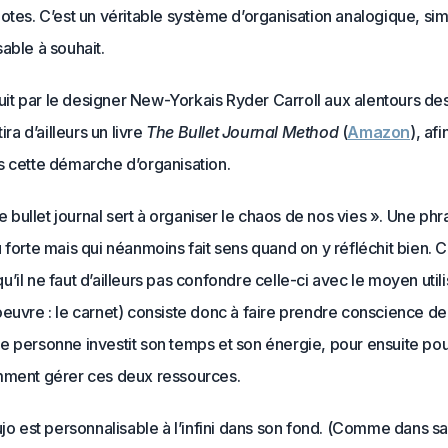
otes. C’est un véritable système d’organisation analogique, sim
able à souhait.
oduit par le designer New-Yorkais Ryder Carroll aux alentours d
tira d’ailleurs un livre
The Bullet Journal Method
(
Amazon
), af
s cette démarche d’organisation.
 le bullet journal sert à organiser le chaos de nos vies ». Une ph
 forte mais qui néanmoins fait sens quand on y réfléchit bien. C
’il ne faut d’ailleurs pas confondre celle-ci avec le moyen utili
euvre : le carnet) consiste donc à faire prendre conscience de
e personne investit son temps et son énergie, pour ensuite po
mment gérer ces deux ressources.
ujo est personnalisable à l’infini dans son fond. (Comme dans s