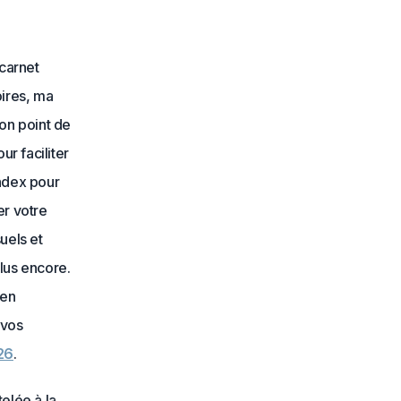
 carnet
oires, ma
bon point de
r faciliter
index pour
er votre
uels et
lus encore.
ien
 vos
26
.
elée à la