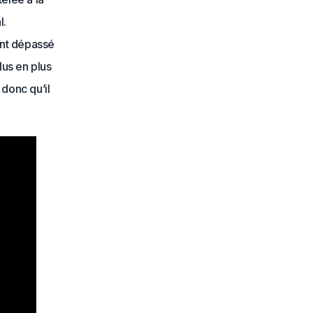
l.
ent dépassé
lus en plus
 donc qu’il