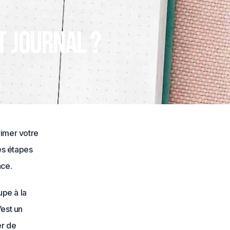
 journal ?
rimer votre
les étapes
ace.
upe à la
’est un
er de