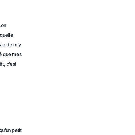
çon
aquelle
nvie de m’y
sé que mes
t, c’est
qu’un petit