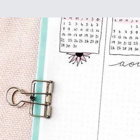
Déco
DIY
De