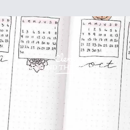
sign
Kids
Visites
Bonnes adresses
Lifestyle
Recettes
Jardin