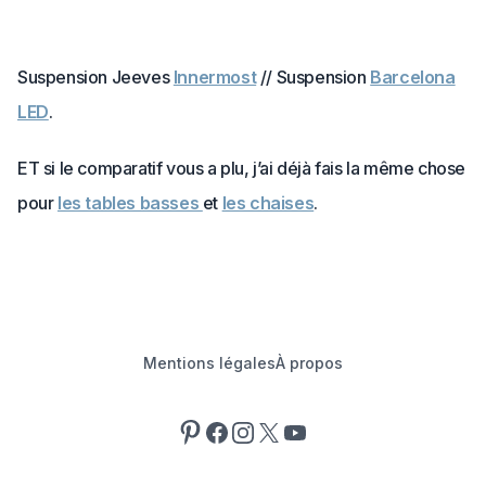
Suspension Jeeves
Innermost
// Suspension
Barcelona
LED
.
ET si le comparatif vous a plu, j’ai déjà fais la même chose
pour
les tables basses
et
les chaises
.
Mentions légales
À propos
Pinterest
Facebook
Instagram
X
YouTube