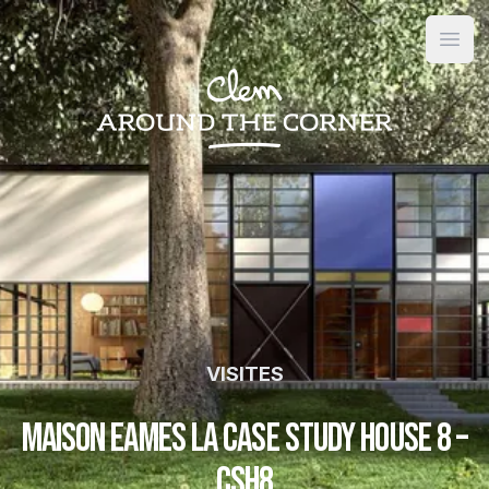
Open
VISITES
Maison Eames la Case Study House 8 –
CSH8