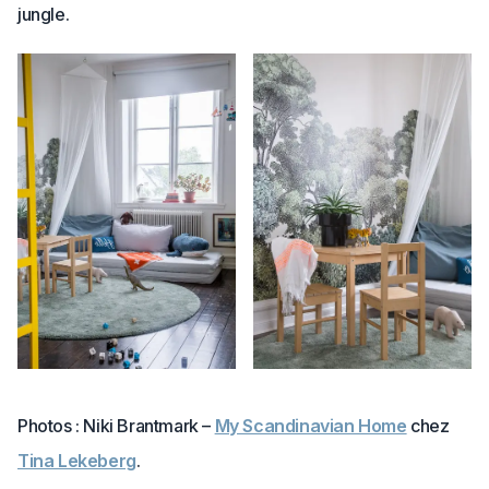
jungle.
Photos : Niki Brantmark –
My Scandinavian Home
chez
Tina Lekeberg
.