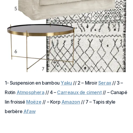
1- Suspension en bambou
Yaku
// 2 – Miroir
Serax
// 3 –
Rotin
Atmosphera
// 4 –
Carreaux de ciment
// – Canapé
lin froissé
Moëze
// – Korp
Amazon
// 7 – Tapis style
berbère
Afaw