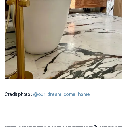
Crédit photo :
@our_dream_come_home