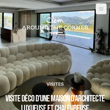
Open
VISITES
Visite déco d’une maison d’architecte
luxueuse et chaleureuse