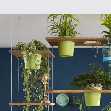
Déco
DIY
De