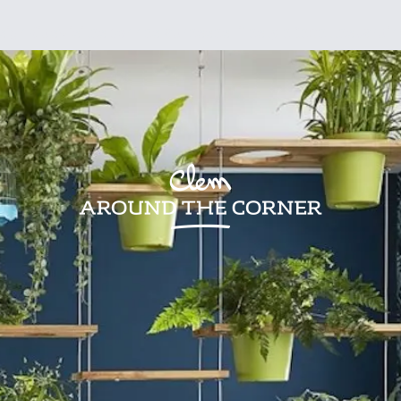
sign
Kids
Visites
Bonnes adresses
Lifestyle
Recettes
Jardin