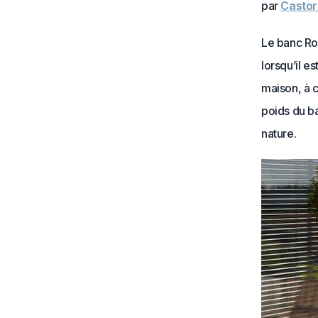
par
Casto
Le banc Rom
lorsqu’il e
maison, à c
poids du ba
nature.