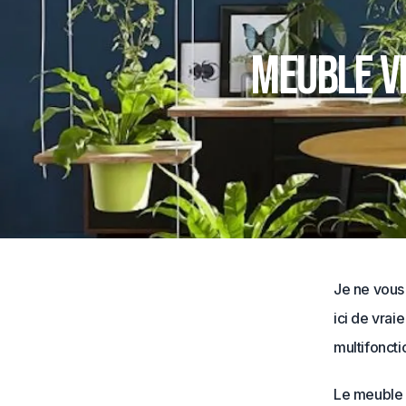
Meuble vé
Je ne vous 
ici de vrai
multifoncti
Le meuble 