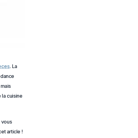
èces
. La
endance
 mais
 la cuisine
a vous
t article !