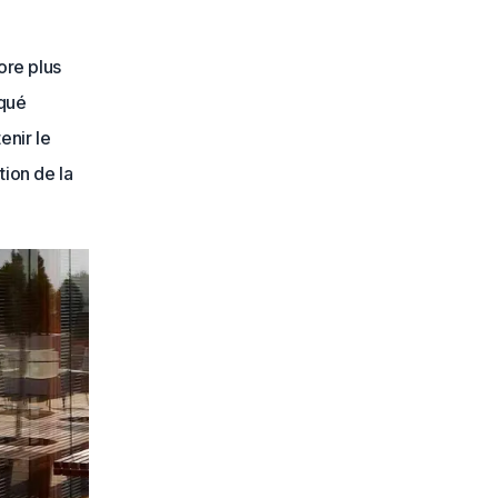
ore plus
iqué
enir le
tion de la