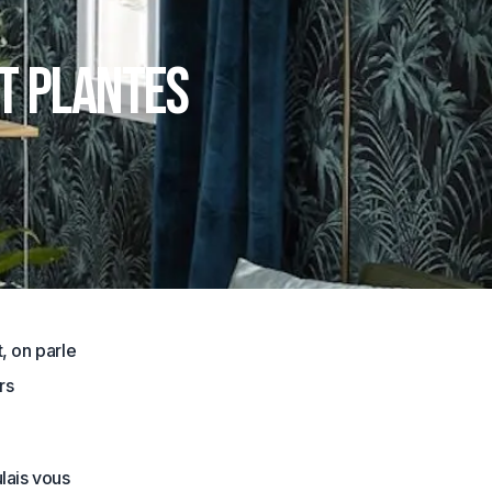
et plantes
t, on parle
rs
lais vous