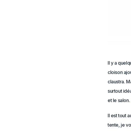
Il y a quel
cloison ajo
claustra. M
surtout idé
et le salon.
Il est tout
tente, je v