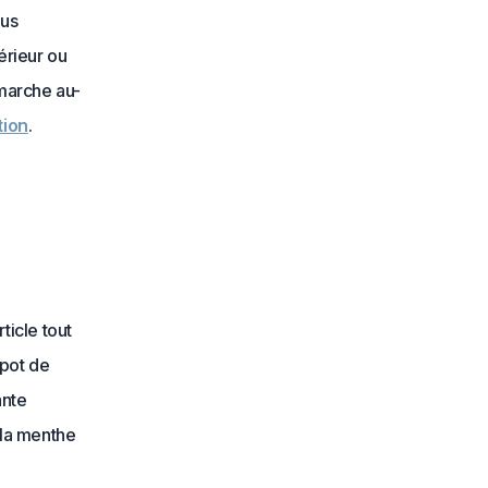
ous
érieur ou
émarche au-
tion
.
ticle tout
 pot de
ante
 la menthe