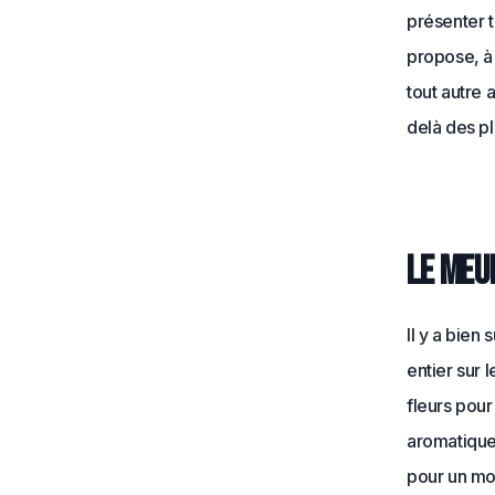
présenter t
propose, à 
tout autre 
delà des p
Le meu
Il y a bien
entier sur 
fleurs pour
aromatique 
pour un moj