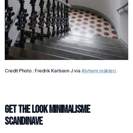
Credit Photo : Fredrik Karlsson J via
Alvhem mäkleri
.
Get the look minimalisme
scandinave