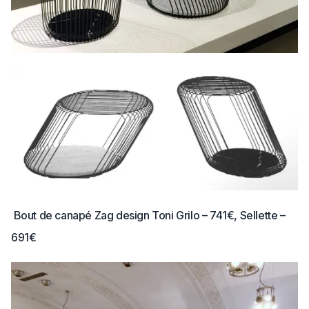
Bout de canapé Zag design Toni Grilo – 741€, Sellette –
691€