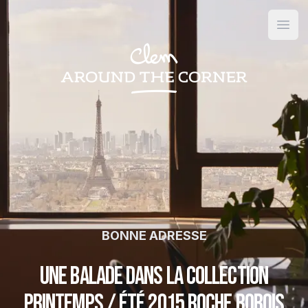
Open
BONNE ADRESSE
Une balade dans la collection
printemps / été 2015 Roche Bobois