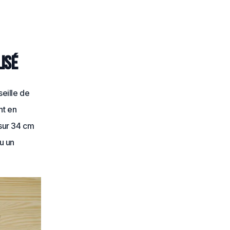
isé
eille de
nt en
sur 34 cm
u un