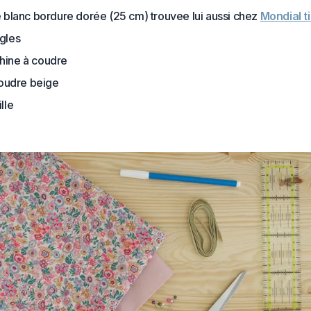
e blanc bordure dorée (25 cm) trouvee lui aussi chez
Mondial t
gles
hine à coudre
coudre beige
lle