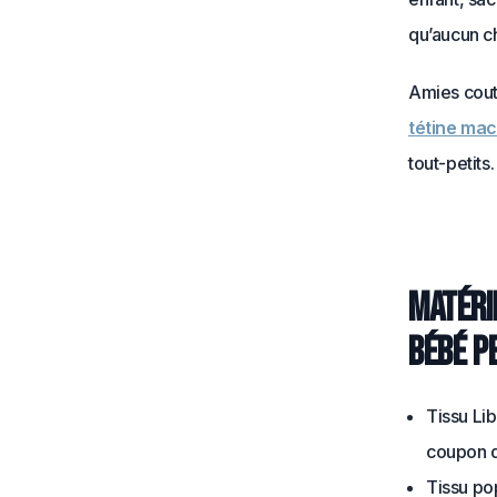
qu’aucun ch
Amies cout
tétine ma
tout-petits.
Matéri
bébé p
Tissu Li
coupon 
Tissu po