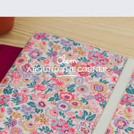
sign
Kids
Visites
Bonnes adresses
Lifestyle
Recettes
Jardin