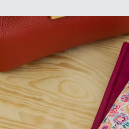
Déco
DIY
De