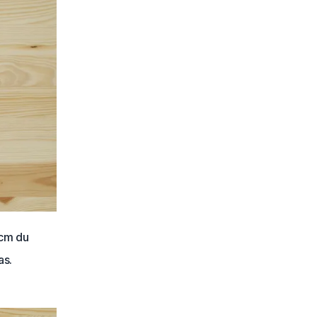
 cm du
as.