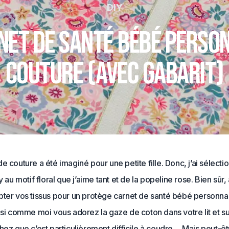
DIY
et de santé bébé person
couture (avec gabarit)
e couture a été imaginé pour une petite fille. Donc, j’ai sélecti
ty au motif floral que j’aime tant et de la popeline rose. Bien sû
pter vos tissus pour un protège carnet de santé bébé personnal
 si comme moi vous adorez la gaze de coton dans votre lit et su
hez que c’est particulièrement difficile à coudre… Mais peut-êt