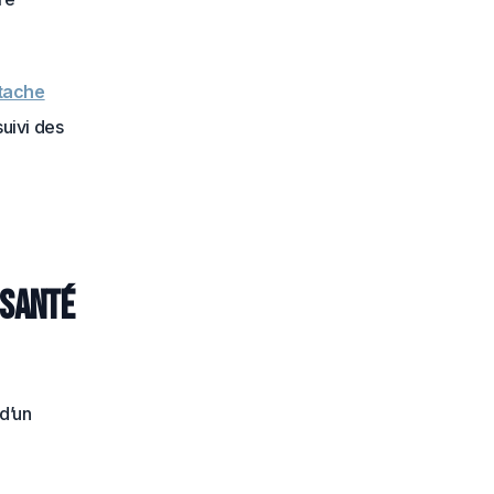
ttache
suivi des
 santé
d’un