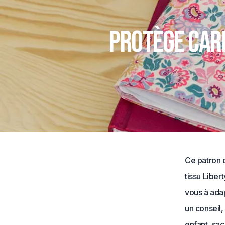
Protège carn
Ce patron d
tissu Liber
vous à ada
un conseil,
enfant, sac