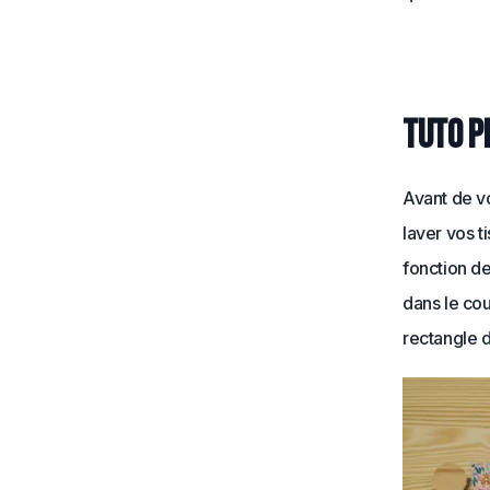
Tuto p
Avant de v
laver vos 
fonction d
dans le co
rectangle 