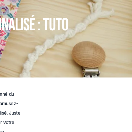
nalisé : tuto
onné du
r, amusez-
isé. Juste
r votre
re