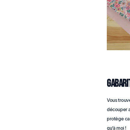
Gabari
Vous trou
découper a
protège ca
qu’à moi !