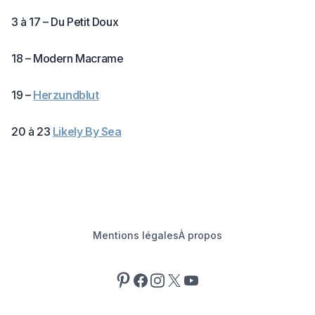
3 à 17 – Du Petit Doux
18 – Modern Macrame
19 –
Herzundblut
20 à 23
Likely By Sea
Mentions légales
À propos
Pinterest
Facebook
Instagram
X
YouTube