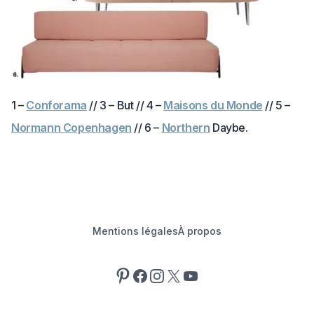
1 –
Conforama
// 3 – But // 4 –
Maisons du Monde
// 5 –
Normann Copenhagen
// 6 –
Northern
Daybe.
Mentions légales
À propos
Pinterest
Facebook
Instagram
X
YouTube