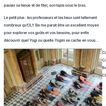
passer sa tenue et de filer, son tapis sous le bras.
Le petit plus : les professeurs et les lieux sont tellement
nombreux qu’OLY Be me parait être un excellent moyen
pour explorer vos goûts et vos besoins, pour enfin
découvrir quel Yogi ou quelle Yogini se cache en vous…
Cr
Ca
Be
C