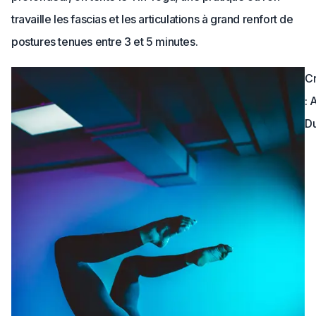
travaille les fascias et les articulations à grand renfort de
postures tenues entre 3 et 5 minutes.
Cr
: 
D