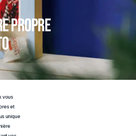
re propre
to
x vous
ores et
lus unique
nière
rant vos