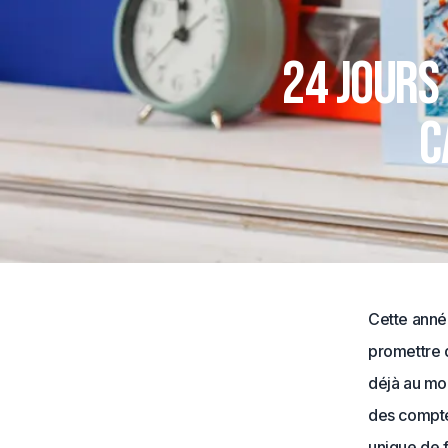
24 jours
c
Cette année
promettre 
déjà au moi
des compte 
unique de f