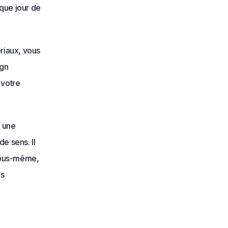
que jour de
ériaux, vous
ign
 votre
i une
e sens. Il
vous-même,
es