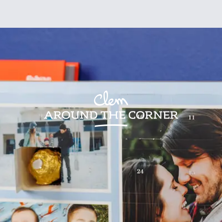
sign
Kids
Visites
Bonnes adresses
Lifestyle
Recettes
Jardin