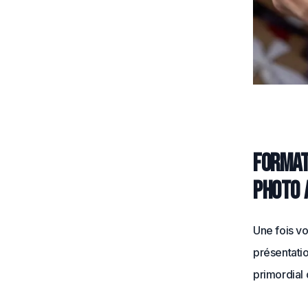
Format
photo 
Une fois v
présentatio
primordial 