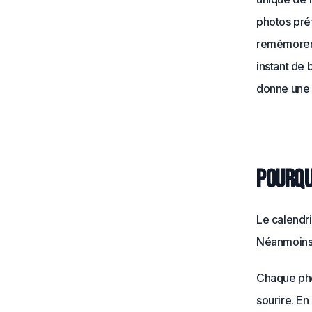
photos pré
remémorer 
instant de
donne une f
Pourqu
Le calendri
Néanmoins, 
Chaque phot
sourire. En