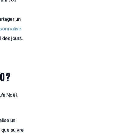
artager un
rsonnalisé
 des jours.
o ?
u’à Noël.
alise un
s que suivre