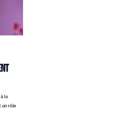
ent
à la
 un rôle