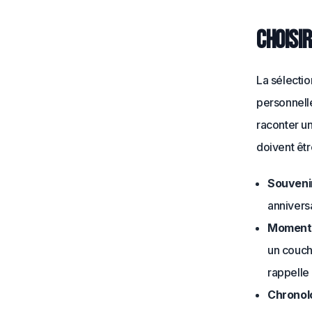
Choisi
La sélectio
personnelle
raconter un
doivent êtr
Souvenir
anniversa
Moments
un couch
rappelle 
Chronol