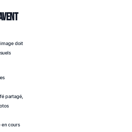
’Avent
 image doit
isuels
les
fé partagé,
hotos
e en cours