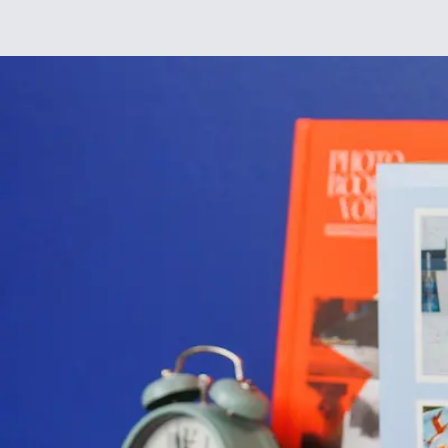
Déco
DIY
De