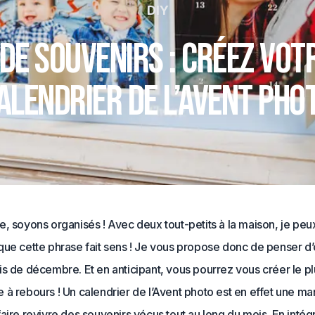
DIY
 de souvenirs : Créez vot
alendrier de l’Avent pho
, soyons organisés ! Avec deux tout-petits à la maison, je peu
que cette phrase fait sens ! Je vous propose donc de penser d’
s de décembre. Et en anticipant, vous pourrez vous créer le p
à rebours ! Un calendrier de l’Avent photo est en effet une ma
aire revivre des souvenirs vécus tout au long du mois. En intég