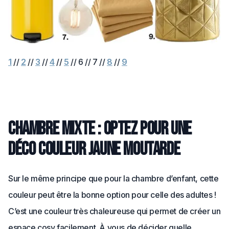
1
//
2
//
3
//
4
//
5
// 6 // 7 //
8
//
9
Chambre mixte : optez pour une
déco couleur jaune moutarde
Sur le même principe que pour la chambre d’enfant, cette
couleur peut être la bonne option pour celle des adultes !
C’est une couleur très chaleureuse qui permet de créer un
espace cosy facilement. À vous de décider quelle