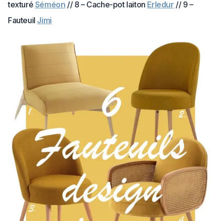
texturé
Séméon
// 8 – Cache-pot laiton
Erledur
// 9 –
Fauteuil
Jimi