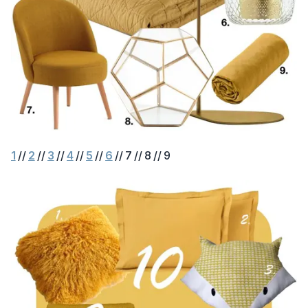
1
//
2
//
3
//
4
//
5
//
6
// 7 // 8 // 9