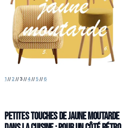
1
//
2
// 3 //
4
//
5
//
6
Petites touches de jaune moutarde
dans la cuisine : pour un côté rétro