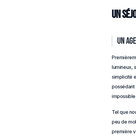
Un séj
Un ag
Premièremen
lumineux, s
simplicité 
possédant d
impossible
Tel que nou
peu de mobil
première v