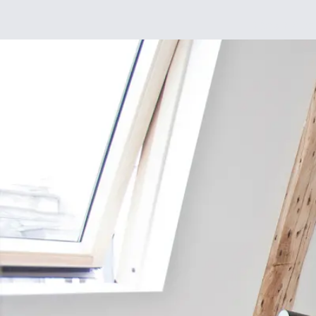
Déco
DIY
De