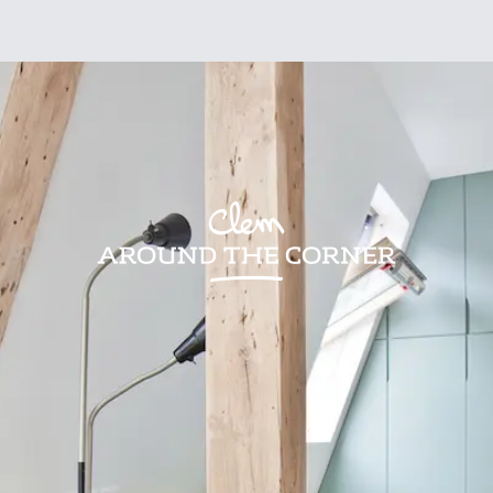
sign
Kids
Visites
Bonnes adresses
Lifestyle
Recettes
Jardin