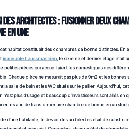
n des architectes : fusionner deux cha
ne en une
, cet habitat constituait deux chambres de bonne distinctes. En e
ut
immeuble haussmannien
, le sixième et dernier étage était 
petites pièces qui accueillaient les domestiques des différent
ble. Chaque pièce ne mesurait pas plus de 9m2 et les bonnes 
t la salle de bain et les WC situés sur le pallier. Aujourd’hui, ce
n n’est plus d’usage et beaucoup d’investisseurs sont allés en 
acentes afin de transformer une chambre de bonne en un studio
e d’une habitante, le devoir des architectes était de construir
fonctionnel et convivial. Cependant, dans un état de dégradati