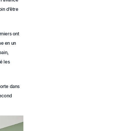
oin d’être
rniers ont
ne en un
bain,
é les
porte dans
Second