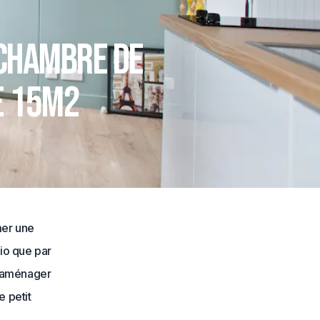
 chambre de
e 15m2
rmer une
io que par
 l’aménager
e petit