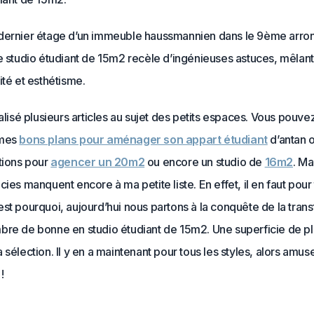
dernier étage d’un immeuble haussmannien dans le 9ème arro
e studio étudiant de 15m2 recèle d’ingénieuses astuces, mêlant
ité et esthétisme.
éalisé plusieurs articles au sujet des petits espaces. Vous pouvez
 mes
bons plans pour aménager son appart étudiant
d’antan 
tions pour
agencer un 20m2
ou encore un studio de
16m2
. Ma
cies manquent encore à ma petite liste. En effet, il en faut pour 
st pourquoi, aujourd’hui nous partons à la conquête de la tran
bre de bonne en studio étudiant de 15m2. Une superficie de pl
 sélection. Il y en a maintenant pour tous les styles, alors amu
!