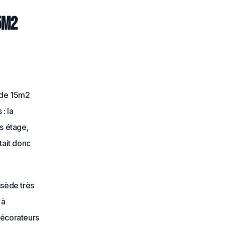
5m2
t de 15m2
: la
es étage,
tait donc
ssède très
 à
décorateurs