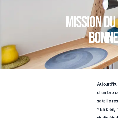
Mission du
bonne
Aujourd’hui
chambre de
sa taille r
? Eh bien, 
studio étud