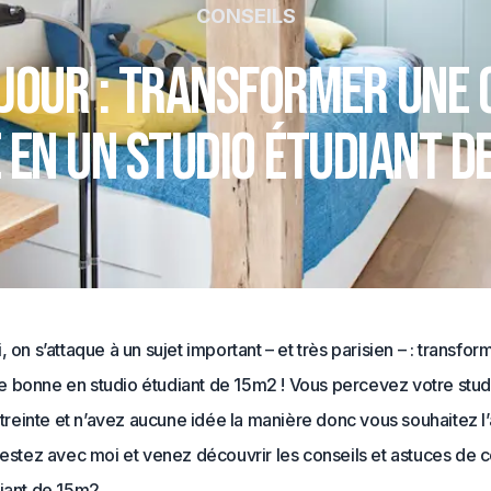
CONSEILS
 jour : transformer une
 en un studio étudiant d
, on s’attaque à un sujet important – et très parisien – : transfo
 bonne en studio étudiant de 15m2 ! Vous percevez votre stud
estreinte et n’avez aucune idée la manière donc vous souhaitez
restez avec moi et venez découvrir les conseils et astuces de c
iant de 15m2.