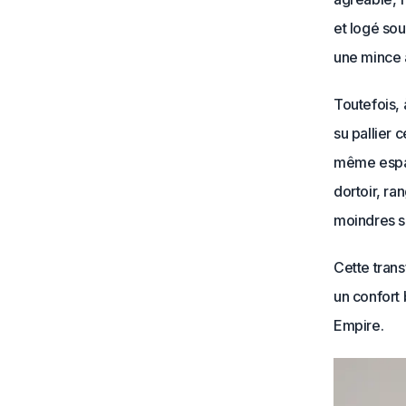
et logé sous
une mince a
Toutefois, 
su pallier
même espace
dortoir, r
moindres s
Cette tran
un confort
Empire.