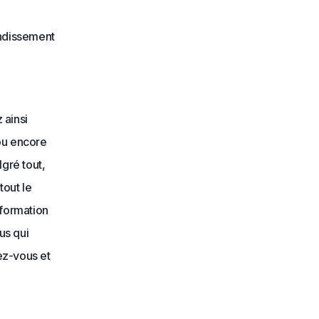
ndissement
 ainsi
ou encore
lgré tout,
tout le
sformation
us qui
sez-vous et