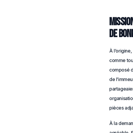
Missio
de bon
À l’origine
comme to
composé de 
de l’immeu
partageaien
organisatio
pièces adj
À la demand
agréable, 