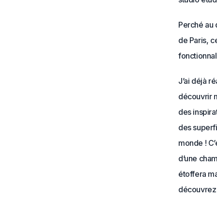
Perché au 
de Paris, c
fonctionnal
J’ai déjà r
découvrir
des inspira
des superfi
monde ! C’e
d’une cham
étoffera ma
découvrez 