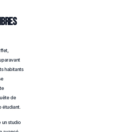
mbres
ffet,
auparavant
s habitants
se
tte
quête de
 étudiant.
e un studio
on avancé