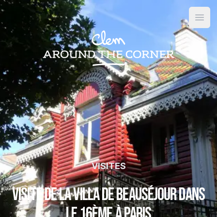
Open
VISITES
Visite de la Villa de Beauséjour dans
le 16ème à Paris