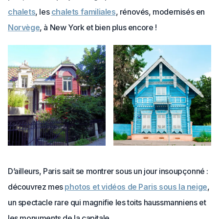
chalets
, les
chalets familiales
, rénovés, modernisés en
Norvège
, à New York et bien plus encore !
D’ailleurs, Paris sait se montrer sous un jour insoupçonné :
découvrez mes
photos et vidéos de Paris sous la neige
,
un spectacle rare qui magnifie les toits haussmanniens et
les monuments de la capitale.