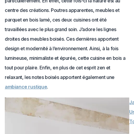
particulièrement. En effet, cette fois-ci la nature est au
centre des créations. Poutres apparentes, meubles et
parquet en bois lamé, ces deux cuisines ont été
travaillées avec le plus grand soin. J’adore les lignes
droites des meubles boisés. Ces dernières apportent
design et modernité à l’environnement. Ainsi, à la fois
lumineuse, minimaliste et épurée, cette cuisine en bois a
tout pour plaire. Enfin, en plus de cet esprit zen et
relaxant, les notes boisés apportent également une
ambiance rustique
.
Ja
U
To