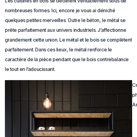
Les cuisines en bois se déclinent véritablement sous de
nombreuses formes. Ici, encore je vous ai déniché
quelques petites merveilles. Outre le béton, le métal se
prête parfaitement aux univers industriels. J’affectionne
grandement cette union. Le métal et le bois se complètent
parfaitement. Dans ces lieux, le métal renforce le
caractère de la pièce pendant que le bois contrebalance
le tout en l’adoucissant.
Cr
ph
Ar