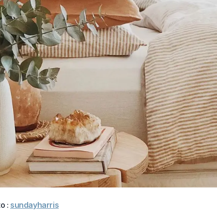
o :
sundayharris