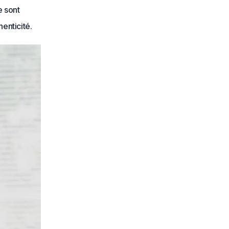
e sont
henticité.