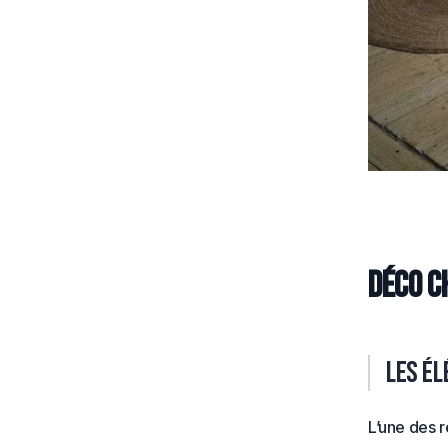
Déco c
Les é
L’une des r