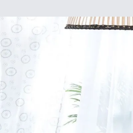
Déco
DIY
De