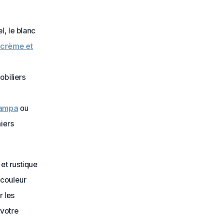
l, le blanc
 crème et
obiliers
pampa
ou
iers
 et rustique
 couleur
r les
 votre