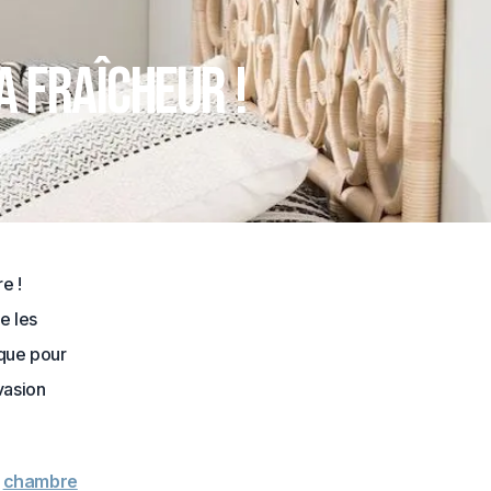
a fraîcheur !
e !
e les
 que pour
vasion
e
chambre