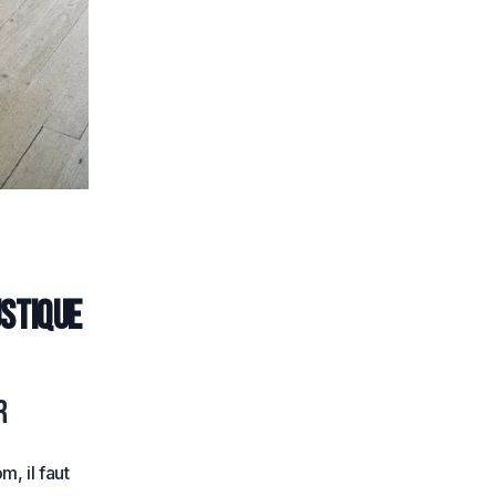
ustique
r
, il faut