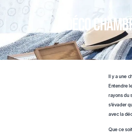
Déco chambre
Il y a une 
Entendre le
rayons du s
s’évader qu
avec la dé
Que ce soi