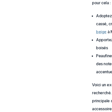
pour cela :
Adoptez 
cassé, c
beige
à 
Apportez 
boisés
Peaufine
des note
accentue
Voici un ex
recherché. 
principale 
accessoires