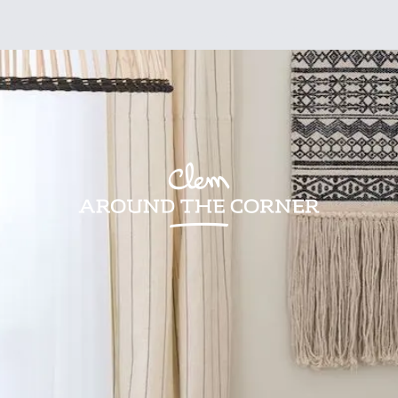
sign
Kids
Visites
Bonnes adresses
Lifestyle
Recettes
Jardin